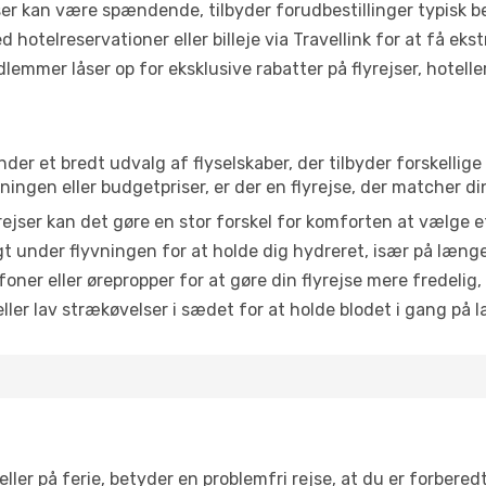
r kan være spændende, tilbyder forudbestillinger typisk bedr
 hotelreservationer eller billeje via Travellink for at få eks
emmer låser op for eksklusive rabatter på flyrejser, hoteller o
nder et bredt udvalg af flyselskaber, der tilbyder forskelli
ingen eller budgetpriser, er der en flyrejse, der matcher di
ejser kan det gøre en stor forskel for komforten at vælge 
 under flyvningen for at holde dig hydreret, især på læng
ner eller ørepropper for at gøre din flyrejse mere fredelig,
ler lav strækøvelser i sædet for at holde blodet i gang på l
ler på ferie, betyder en problemfri rejse, at du er forbered