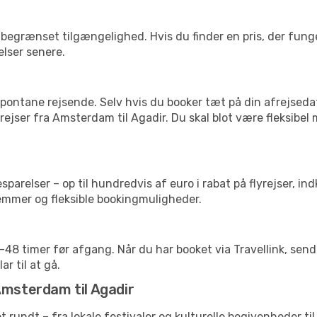
begrænset tilgængelighed. Hvis du finder en pris, der funger
elser senere.
pontane rejsende. Selv hvis du booker tæt på din afrejseda
ejser fra Amsterdam til Agadir. Du skal blot være fleksibel
arelser – op til hundredvis af euro i rabat på flyrejser, ind
lemmer og fleksible bookingmuligheder.
24-48 timer før afgang. Når du har booket via Travellink, se
ar til at gå.
Amsterdam til Agadir
et rundt – fra lokale festivaler og kulturelle begivenheder ti