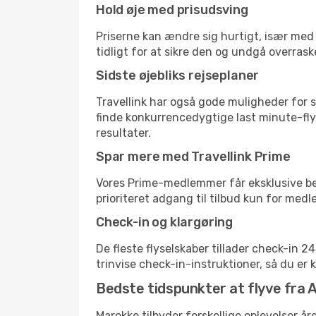
Hold øje med prisudsving
Priserne kan ændre sig hurtigt, især med 
tidligt for at sikre den og undgå overrask
Sidste øjebliks rejseplaner
Travellink har også gode muligheder for s
finde konkurrencedygtige last minute-flyr
resultater.
Spar mere med Travellink Prime
Vores Prime-medlemmer får eksklusive besp
prioriteret adgang til tilbud kun for med
Check-in og klargøring
De fleste flyselskaber tillader check-in 
trinvise check-in-instruktioner, så du er kl
Bedste tidspunkter at flyve fra 
Marokko tilbyder forskellige oplevelser år