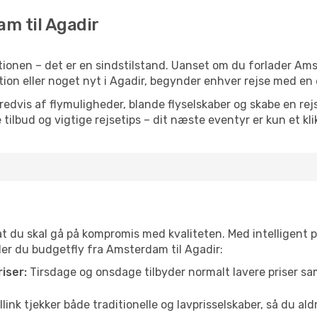
am til Agadir
tionen – det er en sindstilstand. Uanset om du forlader Am
iration eller noget nyt i Agadir, begynder enhver rejse med en
vis af flymuligheder, blande flyselskaber og skabe en rejsepl
tilbud og vigtige rejsetips – dit næste eventyr er kun et kli
 at du skal gå på kompromis med kvaliteten. Med intelligent 
nder du budgetfly fra Amsterdam til Agadir:
iser:
Tirsdage og onsdage tilbyder normalt lavere priser 
link tjekker både traditionelle og lavprisselskaber, så du aldri