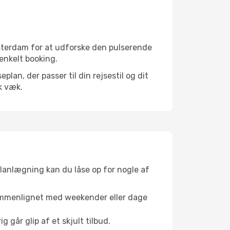
sterdam for at udforske den pulserende
 enkelt booking.
an, der passer til din rejsestil og dit
k væk.
planlægning kan du låse op for nogle af
sammenlignet med weekender eller dage
g går glip af et skjult tilbud.