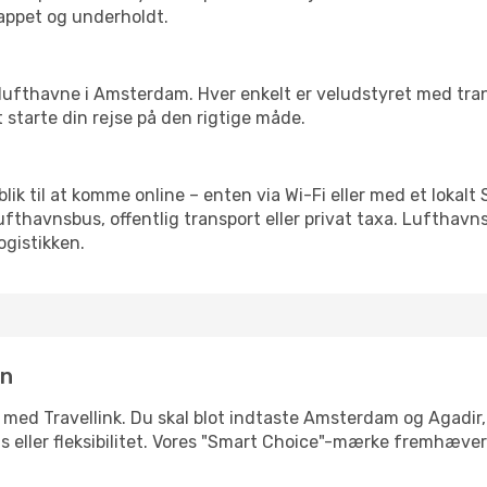
slappet og underholdt.
rre lufthavne i Amsterdam. Hver enkelt er veludstyret med tr
t starte din rejse på den rigtige måde.
eblik til at komme online – enten via Wi-Fi eller med et lokal
lufthavnsbus, offentlig transport eller privat taxa. Luftha
ogistikken.
in
e med Travellink. Du skal blot indtaste Amsterdam og Agadir, 
pris eller fleksibilitet. Vores "Smart Choice"-mærke fremhæve