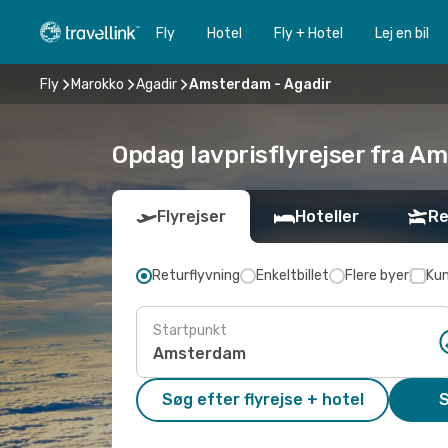
Fly
Hotel
Fly + Hotel
Lej en bil
Fly
Marokko
Agadir
Amsterdam - Agadir
Opdag lavprisflyrejser fra Am
Flyrejser
Hoteller
Re
Returflyvning
Enkeltbillet
Flere byer
Kun
Startpunkt
Søg efter flyrejse + hotel
S