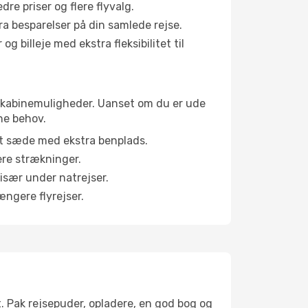
e priser og flere flyvalg.
tra besparelser på din samlede rejse.
g billeje med ekstra fleksibilitet til
ge kabinemuligheder. Uanset om du er ude
ne behov.
et sæde med ekstra benplads.
ere strækninger.
 især under natrejser.
ængere flyrejser.
t. Pak rejsepuder, opladere, en god bog og