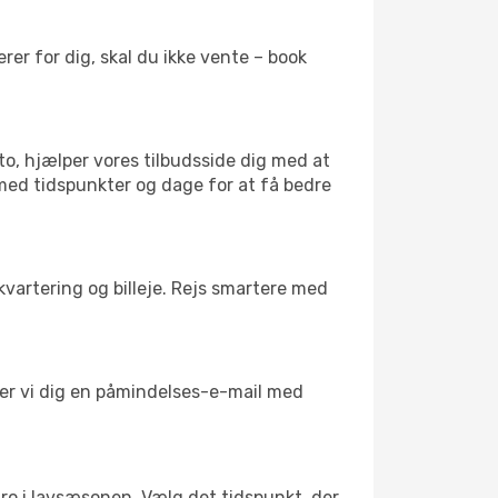
er for dig, skal du ikke vente – book
to, hjælper vores tilbudsside dig med at
 med tidspunkter og dage for at få bedre
kvartering og billeje. Rejs smartere med
nder vi dig en påmindelses-e-mail med
l ro i lavsæsonen. Vælg det tidspunkt, der