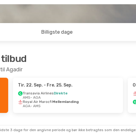
Billigste dage
 tilbud
til Agadir
Tir. 22. Sep.
- Fre. 25. Sep.
O
Transavia Airlines
Direkte
AMS
- AGA
Royal Air Maroc
1 Mellemlanding
AGA
- AMS
sidste 3 dage for den angivne periode og bør ikke betragtes som den endelige