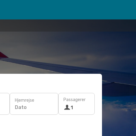
Passagerer
Hjemrejse
Dato
1