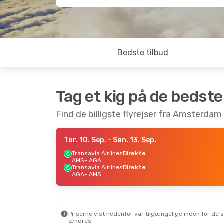
Bedste tilbud
Tag et kig på de bedste
Find de billigste flyrejser fra Amsterdam 
Tor. 10. Sep.
- Søn. 13. Sep.
Transavia Airlines
Direkte
AMS
- AGA
Transavia Airlines
Direkte
AGA
- AMS
Priserne vist nedenfor var tilgængelige inden for de 
ændres.