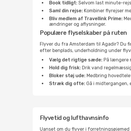
Book tidligt:
Selvom last minute-rejse
Saml din rejse:
Kombiner flyrejser med
Bliv medlem af Travellink Prime:
Medl
ændringer og aflysninger.
Populære flyselskaber på ruten
Flyver du fra Amsterdam til Agadir? Du fi
efter benplads, underholdning under flyvn
Vælg det rigtige sæde:
På længere r
Hold dig frisk:
Drik vand regelmæssigt
Bloker støj ude:
Medbring hovedtelefo
Stræk dig ofte:
Gå i midtergangen, el
Flyvetid og lufthavnsinfo
Uanset om du flyver i forretningsøjemed el