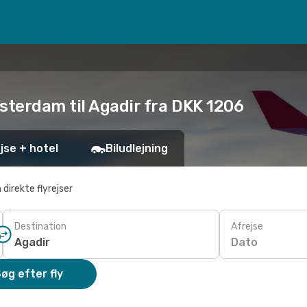
sterdam til Agadir fra DKK 1206
jse + hotel
Biludlejning
 direkte flyrejser
Destination
Afrejse
Dato
øg efter fly