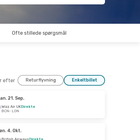
Ofte stillede spørgsmål
er efter
Returflyvning
Enkeltbillet
an. 21. Sep.
.
Wizz Air UK
Direkte
BCN
- LON
øn. 4. Okt.
British Airways
Direkte