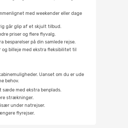
sammenlignet med weekender eller dage
g går glip af et skjult tilbud.
e priser og flere flyvalg.
tra besparelser på din samlede rejse.
g billeje med ekstra fleksibilitet til
ge kabinemuligheder. Uanset om du er ude
ne behov.
et sæde med ekstra benplads.
ere strækninger.
 især under natrejser.
ængere flyrejser.