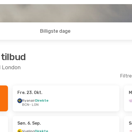
Billigste dage
 tilbud
il London
Filtr
Fre. 23. Okt.
M
- Fre. 9. Okt.
Fre. 11. Sep.
- Søn. 13. Sep
Ryanair
Direkte
BCN
- LON
ekte
Ryanair
Direkte
BCN
- LON
ekte
Ryanair
Direkte
LON
- BCN
Søn. 6. Sep.
S
Vueling
Direkte