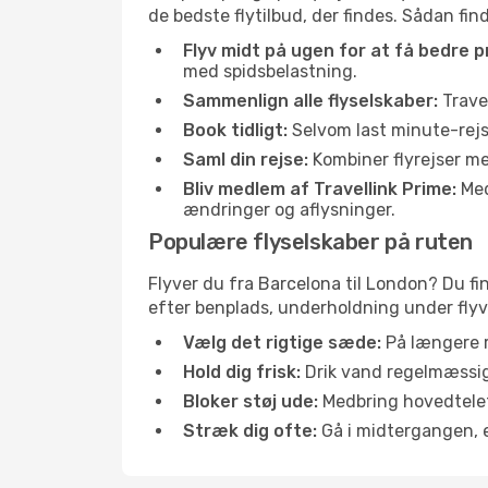
de bedste flytilbud, der findes. Sådan fin
Flyv midt på ugen for at få bedre pr
med spidsbelastning.
Sammenlign alle flyselskaber:
Travel
Book tidligt:
Selvom last minute-rejse
Saml din rejse:
Kombiner flyrejser med
Bliv medlem af Travellink Prime:
Medl
ændringer og aflysninger.
Populære flyselskaber på ruten
Flyver du fra Barcelona til London? Du fi
efter benplads, underholdning under flyvn
Vælg det rigtige sæde:
På længere r
Hold dig frisk:
Drik vand regelmæssigt
Bloker støj ude:
Medbring hovedtelefo
Stræk dig ofte:
Gå i midtergangen, el