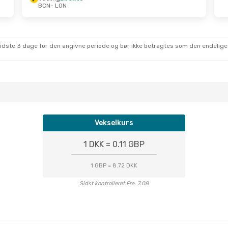
BCN
- LON
t.
- Søn. 1. Nov.
Direkte
Direkte
sidste 3 dage for den angivne periode og bør ikke betragtes som den endelige
Vekselkurs
1 DKK = 0.11 GBP
1 GBP = 8.72 DKK
Sidst kontrolleret Fre. 7.08