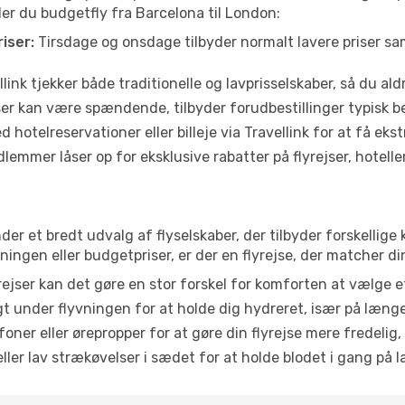
der du budgetfly fra Barcelona til London:
iser:
Tirsdage og onsdage tilbyder normalt lavere priser 
link tjekker både traditionelle og lavprisselskaber, så du aldri
r kan være spændende, tilbyder forudbestillinger typisk bedr
 hotelreservationer eller billeje via Travellink for at få eks
emmer låser op for eksklusive rabatter på flyrejser, hoteller o
nder et bredt udvalg af flyselskaber, der tilbyder forskelli
ingen eller budgetpriser, er der en flyrejse, der matcher di
ejser kan det gøre en stor forskel for komforten at vælge 
 under flyvningen for at holde dig hydreret, især på læng
ner eller ørepropper for at gøre din flyrejse mere fredelig,
ler lav strækøvelser i sædet for at holde blodet i gang på l