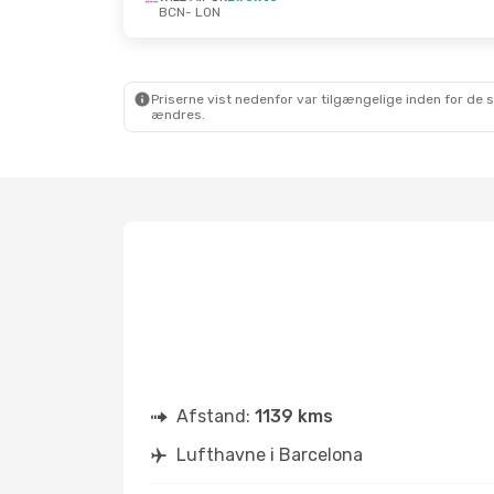
BCN
- LON
Tir. 25. Aug.
- Tor. 3. Sep.
Søn. 25. Ok
Ryanair
Direkte
Wizz Air UK
BCN
- LON
BCN
- LON
Ryanair
Direkte
Wizz Air UK
LON
- BCN
LON
- BCN
Priserne vist nedenfor var tilgængelige inden for de 
ændres.
Afstand:
1139 kms
Lufthavne i Barcelona