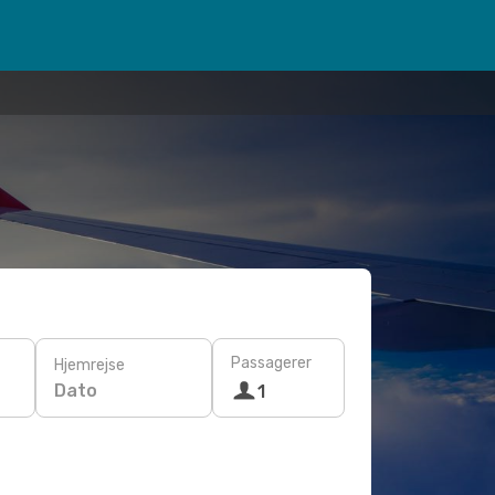
Passagerer
Hjemrejse
Dato
1