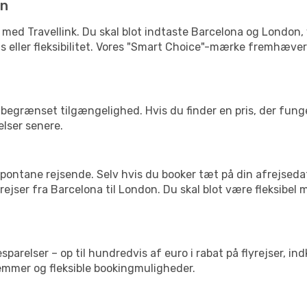
in
 med Travellink. Du skal blot indtaste Barcelona og London, 
pris eller fleksibilitet. Vores "Smart Choice"-mærke fremhæve
begrænset tilgængelighed. Hvis du finder en pris, der funger
elser senere.
pontane rejsende. Selv hvis du booker tæt på din afrejseda
ejser fra Barcelona til London. Du skal blot være fleksibel
arelser – op til hundredvis af euro i rabat på flyrejser, ind
lemmer og fleksible bookingmuligheder.