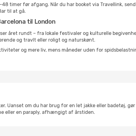
24-48 timer før afgang. Når du har booket via Travellink, se
ar til at gå.
Barcelona til London
lser året rundt – fra lokale festivaler og kulturelle begivenh
serende og travlt eller roligt og naturskønt.
tiviteter og mere liv, mens måneder uden for spidsbelastnin
r. Uanset om du har brug for en let jakke eller badetøj, gør
e eller en paraply, afhængigt af årstiden.