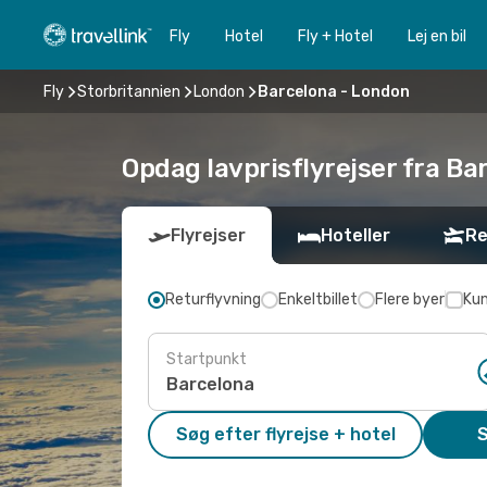
Fly
Hotel
Fly + Hotel
Lej en bil
Fly
Storbritannien
London
Barcelona - London
Opdag lavprisflyrejser fra Ba
Flyrejser
Hoteller
Re
Returflyvning
Enkeltbillet
Flere byer
Kun
Startpunkt
Søg efter flyrejse + hotel
S