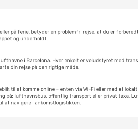
ler på ferie, betyder en problemfri rejse, at du er forbered
slappet og underholdt.
rre lufthavne i Barcelona. Hver enkelt er veludstyret med tra
tarte din rejse på den rigtige måde.
eblik til at komme online – enten via Wi-Fi eller med et loka
g på: lufthavnsbus, offentlig transport eller privat taxa. 
il at navigere i ankomstlogistikken.