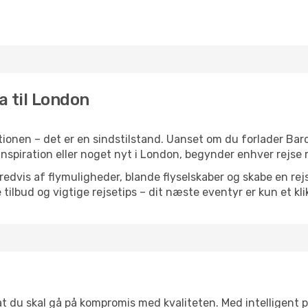
a til London
ionen – det er en sindstilstand. Uanset om du forlader Bar
n, inspiration eller noget nyt i London, begynder enhver rejs
vis af flymuligheder, blande flyselskaber og skabe en rejsepl
tilbud og vigtige rejsetips – dit næste eventyr er kun et kli
 at du skal gå på kompromis med kvaliteten. Med intelligent 