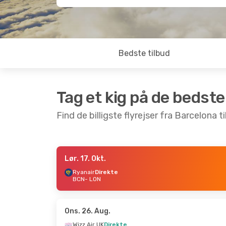
Bedste tilbud
Tag et kig på de bedste
Find de billigste flyrejser fra Barcelona t
Lør. 17. Okt.
Tor. 17. Sep.
- Man. 21. Sep.
Fre. 2. Okt.
Ryanair
Direkte
BCN
- LON
Ryanair
Direkte
Ryanair
Dir
BCN
- LON
BCN
- LON
Ryanair
Direkte
Ryanair
Dir
LON
- BCN
LON
- BCN
Ons. 26. Aug.
Wizz Air UK
Direkte