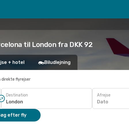
rcelona til London fra DKK 92
jse + hotel
Biludlejning
 direkte flyrejser
Destination
Afrejse
Dato
øg efter fly