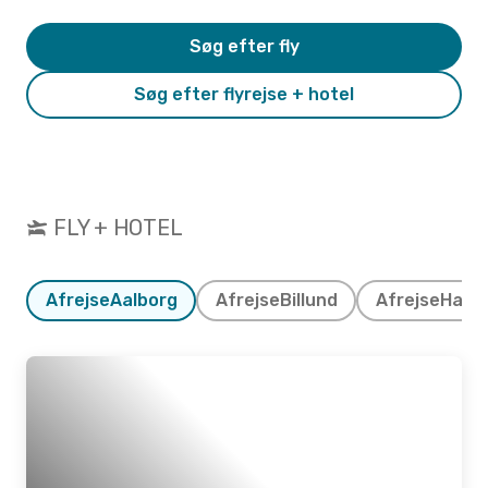
Søg efter fly
Søg efter flyrejse + hotel
FLY + HOTEL
Afrejse
Aalborg
Afrejse
Billund
Afrejse
Hamb