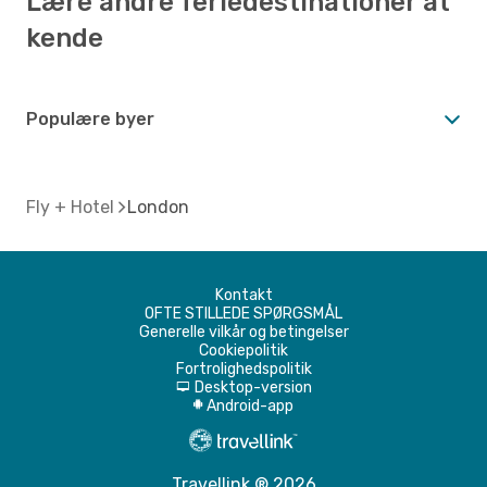
Lære andre feriedestinationer at
kende
Populære byer
Fly + Hotel
London
Kontakt
OFTE STILLEDE SPØRGSMÅL
Generelle vilkår og betingelser
Cookiepolitik
Fortrolighedspolitik
Desktop-version
d
Android-app
A
Travellink ® 2026