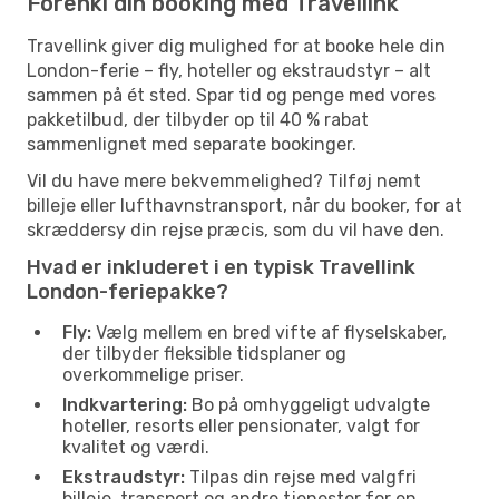
Forenkl din booking med Travellink
Travellink giver dig mulighed for at booke hele din
London-ferie – fly, hoteller og ekstraudstyr – alt
sammen på ét sted. Spar tid og penge med vores
pakketilbud, der tilbyder op til 40 % rabat
sammenlignet med separate bookinger.
Vil du have mere bekvemmelighed? Tilføj nemt
billeje eller lufthavnstransport, når du booker, for at
skræddersy din rejse præcis, som du vil have den.
Hvad er inkluderet i en typisk Travellink
London-feriepakke?
Fly:
Vælg mellem en bred vifte af flyselskaber,
der tilbyder fleksible tidsplaner og
overkommelige priser.
Indkvartering:
Bo på omhyggeligt udvalgte
hoteller, resorts eller pensionater, valgt for
kvalitet og værdi.
Ekstraudstyr:
Tilpas din rejse med valgfri
billeje, transport og andre tjenester for en