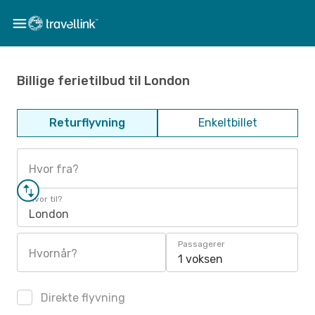
Billige ferietilbud til London
Returflyvning
Enkeltbillet
Hvor fra?
Hvor til?
London
Passagerer
Hvornår?
1 voksen
Direkte flyvning