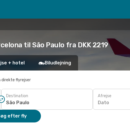
rcelona til São Paulo fra DKK 2219
jse + hotel
Biludlejning
 direkte flyrejser
Destination
Afrejse
Dato
øg efter fly