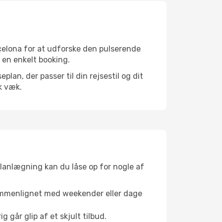
celona for at udforske den pulserende
d en enkelt booking.
an, der passer til din rejsestil og dit
k væk.
planlægning kan du låse op for nogle af
sammenlignet med weekender eller dage
g går glip af et skjult tilbud.