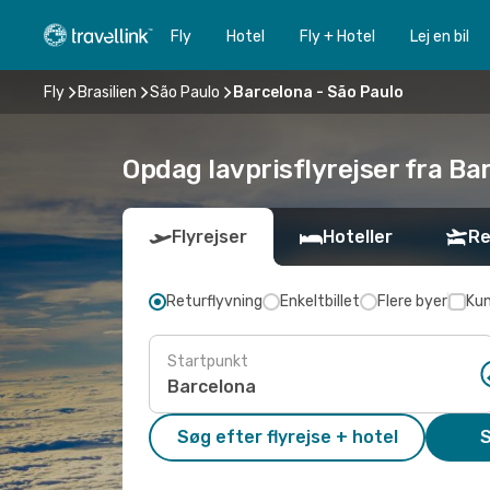
Fly
Hotel
Fly + Hotel
Lej en bil
Fly
Brasilien
São Paulo
Barcelona - São Paulo
Opdag lavprisflyrejser fra Ba
Flyrejser
Hoteller
Re
Returflyvning
Enkeltbillet
Flere byer
Kun
Startpunkt
Søg efter flyrejse + hotel
S