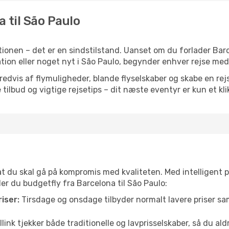
a til São Paulo
ionen – det er en sindstilstand. Uanset om du forlader Bar
piration eller noget nyt i São Paulo, begynder enhver rejse me
vis af flymuligheder, blande flyselskaber og skabe en rejsepl
tilbud og vigtige rejsetips – dit næste eventyr er kun et kli
 at du skal gå på kompromis med kvaliteten. Med intelligent 
der du budgetfly fra Barcelona til São Paulo:
iser:
Tirsdage og onsdage tilbyder normalt lavere priser 
link tjekker både traditionelle og lavprisselskaber, så du aldri