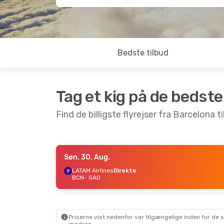
Bedste tilbud
Tag et kig på de bedste
Find de billigste flyrejser fra Barcelona t
Søn. 30. Aug.
Søn. 30. Aug.
- Tor. 3. Sep.
LATAM Airlines
Direkte
BCN
- SAO
LATAM Airlines
Direkte
BCN
- SAO
Air Europa
1 Mellemlanding
SAO
- BCN
Priserne vist nedenfor var tilgængelige inden for de 