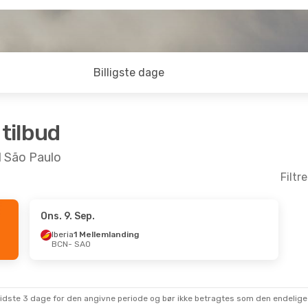
Billigste dage
 tilbud
il São Paulo
Filtr
Ons. 9. Sep.
Iberia
1 Mellemlanding
BCN
- SAO
sidste 3 dage for den angivne periode og bør ikke betragtes som den endelige