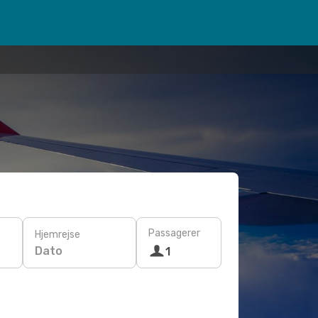
Passagerer
Hjemrejse
Dato
1