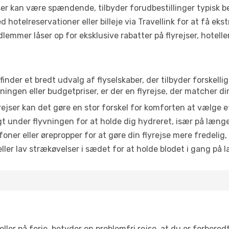
r kan være spændende, tilbyder forudbestillinger typisk bedr
 hotelreservationer eller billeje via Travellink for at få eks
emmer låser op for eksklusive rabatter på flyrejser, hoteller o
 finder et bredt udvalg af flyselskaber, der tilbyder forskel
ingen eller budgetpriser, er der en flyrejse, der matcher di
ejser kan det gøre en stor forskel for komforten at vælge 
 under flyvningen for at holde dig hydreret, især på læng
ner eller ørepropper for at gøre din flyrejse mere fredelig,
ler lav strækøvelser i sædet for at holde blodet i gang på l
ler på ferie, betyder en problemfri rejse, at du er forbered