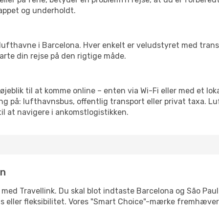
slappet og underholdt.
rre lufthavne i Barcelona. Hver enkelt er veludstyret med tra
tarte din rejse på den rigtige måde.
 øjeblik til at komme online – enten via Wi-Fi eller med et lo
g på: lufthavnsbus, offentlig transport eller privat taxa. 
il at navigere i ankomstlogistikken.
in
 med Travellink. Du skal blot indtaste Barcelona og São Paulo
pris eller fleksibilitet. Vores "Smart Choice"-mærke fremhæve