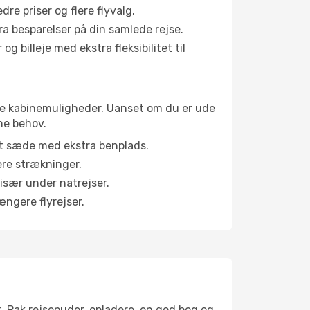
e priser og flere flyvalg.
tra besparelser på din samlede rejse.
g billeje med ekstra fleksibilitet til
lige kabinemuligheder. Uanset om du er ude
ne behov.
et sæde med ekstra benplads.
ere strækninger.
 især under natrejser.
ængere flyrejser.
t. Pak rejsepuder, opladere, en god bog og