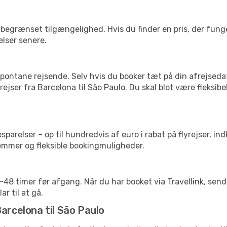
begrænset tilgængelighed. Hvis du finder en pris, der funger
elser senere.
pontane rejsende. Selv hvis du booker tæt på din afrejseda
ejser fra Barcelona til São Paulo. Du skal blot være fleksib
arelser – op til hundredvis af euro i rabat på flyrejser, ind
lemmer og fleksible bookingmuligheder.
24-48 timer før afgang. Når du har booket via Travellink, se
ar til at gå.
arcelona til São Paulo