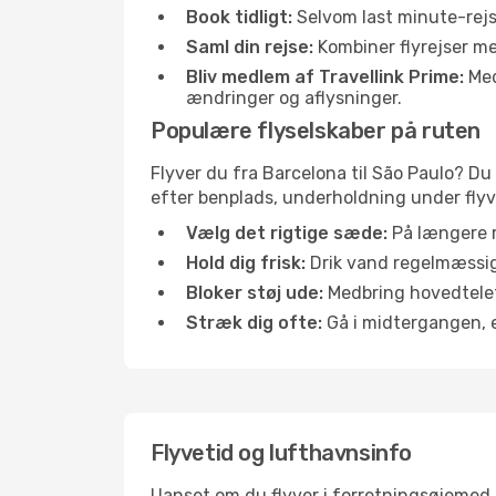
Book tidligt:
Selvom last minute-rejse
Saml din rejse:
Kombiner flyrejser med
Bliv medlem af Travellink Prime:
Medl
ændringer og aflysninger.
Populære flyselskaber på ruten
Flyver du fra Barcelona til São Paulo? Du
efter benplads, underholdning under flyvn
Vælg det rigtige sæde:
På længere r
Hold dig frisk:
Drik vand regelmæssigt
Bloker støj ude:
Medbring hovedtelefo
Stræk dig ofte:
Gå i midtergangen, el
Flyvetid og lufthavnsinfo
Uanset om du flyver i forretningsøjemed el