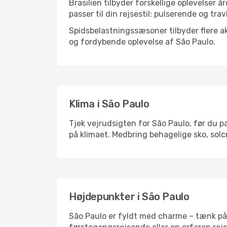
Brasilien tilbyder forskellige oplevelser å
passer til din rejsestil: pulserende og trav
Spidsbelastningssæsoner tilbyder flere ak
og fordybende oplevelse af São Paulo.
Klima i São Paulo
Tjek vejrudsigten for São Paulo, før du pa
på klimaet. Medbring behagelige sko, solc
Højdepunkter i São Paulo
São Paulo er fyldt med charme – tænk på 