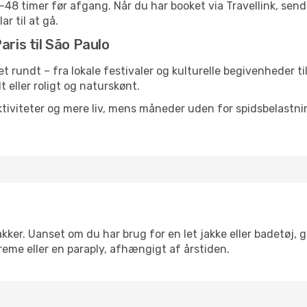
24-48 timer før afgang. Når du har booket via Travellink, se
ar til at gå.
aris til São Paulo
ret rundt – fra lokale festivaler og kulturelle begivenheder t
lt eller roligt og naturskønt.
tiviteter og mere liv, mens måneder uden for spidsbelastnin
kker. Uanset om du har brug for en let jakke eller badetøj, 
reme eller en paraply, afhængigt af årstiden.