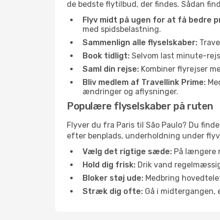
de bedste flytilbud, der findes. Sådan find
Flyv midt på ugen for at få bedre pr
med spidsbelastning.
Sammenlign alle flyselskaber:
Travel
Book tidligt:
Selvom last minute-rejse
Saml din rejse:
Kombiner flyrejser med
Bliv medlem af Travellink Prime:
Medl
ændringer og aflysninger.
Populære flyselskaber på ruten
Flyver du fra Paris til São Paulo? Du find
efter benplads, underholdning under flyvn
Vælg det rigtige sæde:
På længere r
Hold dig frisk:
Drik vand regelmæssigt
Bloker støj ude:
Medbring hovedtelefo
Stræk dig ofte:
Gå i midtergangen, el