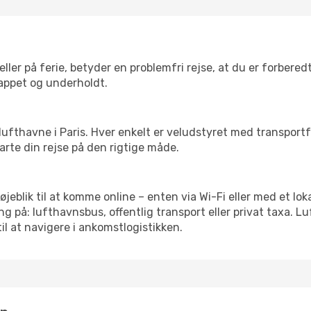
ler på ferie, betyder en problemfri rejse, at du er forbered
slappet og underholdt.
re lufthavne i Paris. Hver enkelt er veludstyret med transpor
tarte din rejse på den rigtige måde.
 øjeblik til at komme online – enten via Wi-Fi eller med et lo
g på: lufthavnsbus, offentlig transport eller privat taxa. 
il at navigere i ankomstlogistikken.