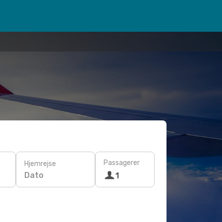
Passagerer
Hjemrejse
Dato
1