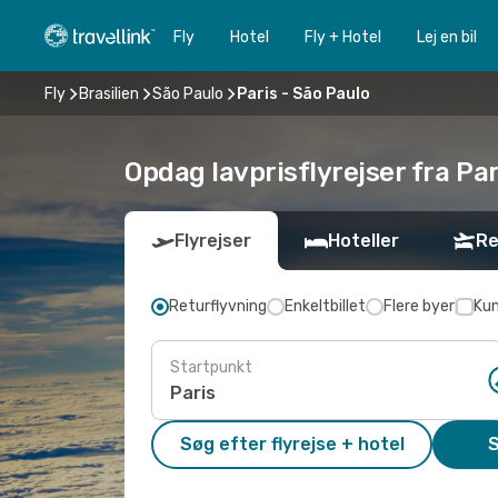
Fly
Hotel
Fly + Hotel
Lej en bil
Fly
Brasilien
São Paulo
Paris - São Paulo
Opdag lavprisflyrejser fra Par
Flyrejser
Hoteller
Re
Returflyvning
Enkeltbillet
Flere byer
Kun
Startpunkt
Søg efter flyrejse + hotel
S