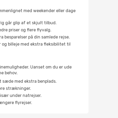
sammenlignet med weekender eller dage
g går glip af et skjult tilbud.
e priser og flere flyvalg.
tra besparelser på din samlede rejse.
g billeje med ekstra fleksibilitet til
kabinemuligheder. Uanset om du er ude
ne behov.
et sæde med ekstra benplads.
ere strækninger.
 især under natrejser.
ængere flyrejser.