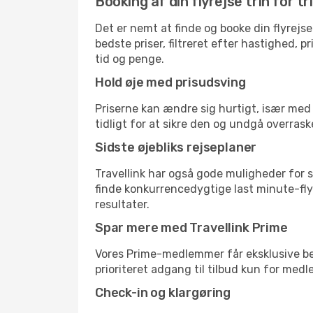
Booking af din flyrejse trin for tr
Det er nemt at finde og booke din flyrejse
bedste priser, filtreret efter hastighed, 
tid og penge.
Hold øje med prisudsving
Priserne kan ændre sig hurtigt, især med 
tidligt for at sikre den og undgå overrask
Sidste øjebliks rejseplaner
Travellink har også gode muligheder for s
finde konkurrencedygtige last minute-flyre
resultater.
Spar mere med Travellink Prime
Vores Prime-medlemmer får eksklusive besp
prioriteret adgang til tilbud kun for med
Check-in og klargøring