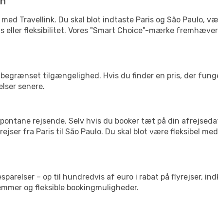
in
 med Travellink. Du skal blot indtaste Paris og São Paulo, væl
pris eller fleksibilitet. Vores "Smart Choice"-mærke fremhæve
begrænset tilgængelighed. Hvis du finder en pris, der funger
elser senere.
pontane rejsende. Selv hvis du booker tæt på din afrejseda
jser fra Paris til São Paulo. Du skal blot være fleksibel me
arelser – op til hundredvis af euro i rabat på flyrejser, ind
lemmer og fleksible bookingmuligheder.