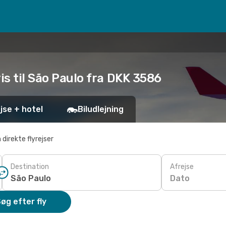
is til São Paulo fra DKK 3586
jse + hotel
Biludlejning
 direkte flyrejser
Destination
Afrejse
Dato
øg efter fly