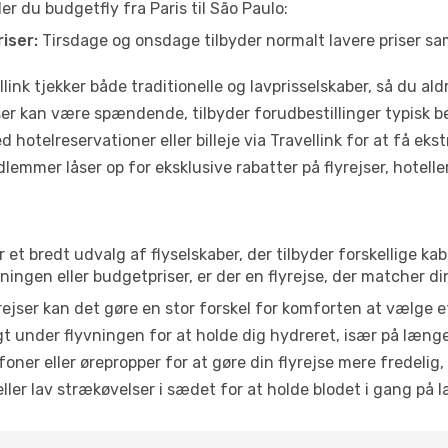
er du budgetfly fra Paris til São Paulo:
iser:
Tirsdage og onsdage tilbyder normalt lavere priser 
link tjekker både traditionelle og lavprisselskaber, så du aldri
r kan være spændende, tilbyder forudbestillinger typisk bedr
 hotelreservationer eller billeje via Travellink for at få eks
emmer låser op for eksklusive rabatter på flyrejser, hoteller o
er et bredt udvalg af flyselskaber, der tilbyder forskellige 
ingen eller budgetpriser, er der en flyrejse, der matcher di
ejser kan det gøre en stor forskel for komforten at vælge 
 under flyvningen for at holde dig hydreret, især på læng
ner eller ørepropper for at gøre din flyrejse mere fredelig,
ler lav strækøvelser i sædet for at holde blodet i gang på l