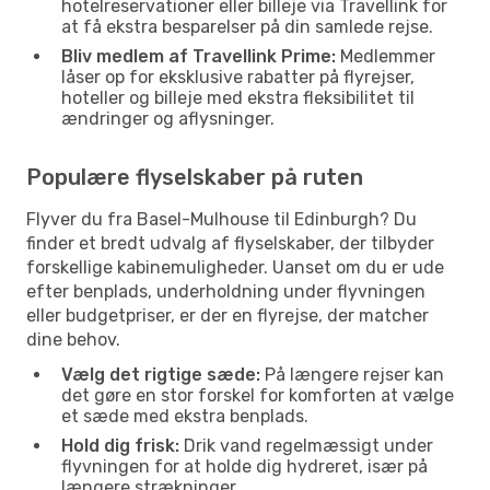
hotelreservationer eller billeje via Travellink for
at få ekstra besparelser på din samlede rejse.
Bliv medlem af Travellink Prime:
Medlemmer
låser op for eksklusive rabatter på flyrejser,
hoteller og billeje med ekstra fleksibilitet til
ændringer og aflysninger.
Populære flyselskaber på ruten
Flyver du fra Basel-Mulhouse til Edinburgh? Du
finder et bredt udvalg af flyselskaber, der tilbyder
forskellige kabinemuligheder. Uanset om du er ude
efter benplads, underholdning under flyvningen
eller budgetpriser, er der en flyrejse, der matcher
dine behov.
Vælg det rigtige sæde:
På længere rejser kan
det gøre en stor forskel for komforten at vælge
et sæde med ekstra benplads.
Hold dig frisk:
Drik vand regelmæssigt under
flyvningen for at holde dig hydreret, især på
længere strækninger.