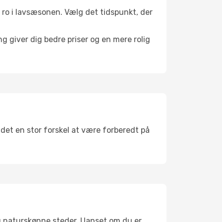
il ro i lavsæsonen. Vælg det tidspunkt, der
g giver dig bedre priser og en mere rolig
 det en stor forskel at være forberedt på
g naturskønne steder. Uanset om du er