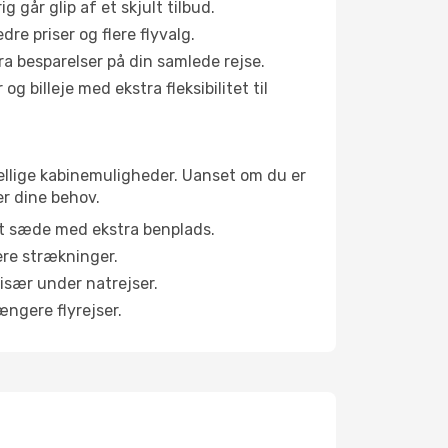
g går glip af et skjult tilbud.
e priser og flere flyvalg.
tra besparelser på din samlede rejse.
g billeje med ekstra fleksibilitet til
kellige kabinemuligheder. Uanset om du er
er dine behov.
et sæde med ekstra benplads.
ere strækninger.
 især under natrejser.
ængere flyrejser.