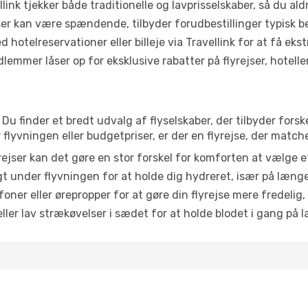
link tjekker både traditionelle og lavprisselskaber, så du aldri
r kan være spændende, tilbyder forudbestillinger typisk bedr
 hotelreservationer eller billeje via Travellink for at få eks
emmer låser op for eksklusive rabatter på flyrejser, hoteller o
Du finder et bredt udvalg af flyselskaber, der tilbyder fors
lyvningen eller budgetpriser, er der en flyrejse, der match
ejser kan det gøre en stor forskel for komforten at vælge 
 under flyvningen for at holde dig hydreret, især på læng
ner eller ørepropper for at gøre din flyrejse mere fredelig,
ler lav strækøvelser i sædet for at holde blodet i gang på l