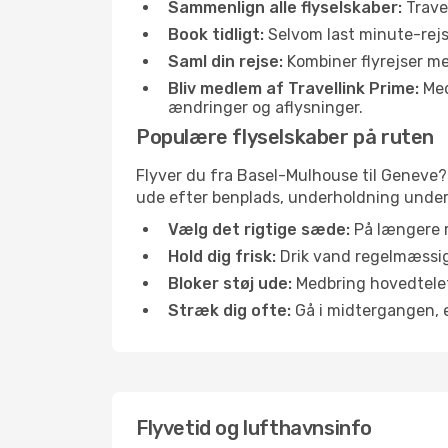
Sammenlign alle flyselskaber:
Travel
Book tidligt:
Selvom last minute-rejse
Saml din rejse:
Kombiner flyrejser med
Bliv medlem af Travellink Prime:
Medl
ændringer og aflysninger.
Populære flyselskaber på ruten
Flyver du fra Basel-Mulhouse til Geneve? 
ude efter benplads, underholdning under f
Vælg det rigtige sæde:
På længere r
Hold dig frisk:
Drik vand regelmæssigt
Bloker støj ude:
Medbring hovedtelefo
Stræk dig ofte:
Gå i midtergangen, el
Flyvetid og lufthavnsinfo