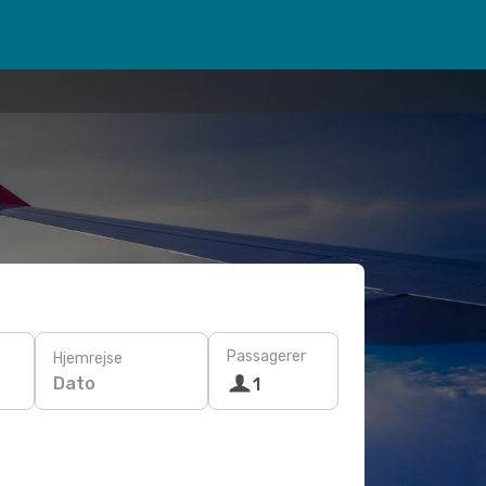
Passagerer
Hjemrejse
Dato
1