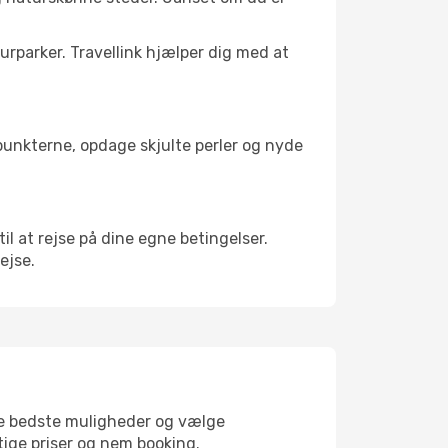
turparker. Travellink hjælper dig med at
depunkterne, opdage skjulte perler og nyde
til at rejse på dine egne betingelser.
rejse.
 de bedste muligheder og vælge
gtige priser og nem booking.