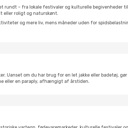
et rundt – fra lokale festivaler og kulturelle begivenheder t
lt eller roligt og naturskønt.
tiviteter og mere liv, mens måneder uden for spidsbelastnin
r. Uanset om du har brug for en let jakke eller badetøj, gør
e eller en paraply, afhængigt af årstiden.
toriske vartegn, fødevaremarkeder, kulturelle festivaler o