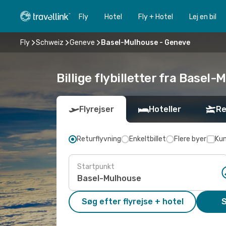
Fly
Hotel
Fly + Hotel
Lej en bil
Fly
Schweiz
Geneve
Basel-Mulhouse - Geneve
Billige flybilletter fra Basel
Flyrejser
Hoteller
Re
Returflyvning
Enkeltbillet
Flere byer
Kun
Startpunkt
Søg efter flyrejse + hotel
S