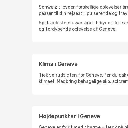
Schweiz tilbyder forskellige oplevelser år
passer til din rejsestil: pulserende og trav
Spidsbelastningssæsoner tilbyder flere ak
og fordybende oplevelse af Geneve.
Klima i Geneve
Tjek vejrudsigten for Geneve, før du pakke
klimaet. Medbring behagelige sko, solcrem
Højdepunkter i Geneve
Geneve er fyldt med charme – tænk på his