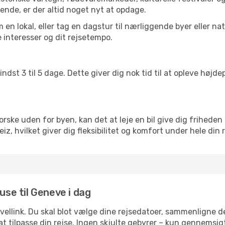
ende, er der altid noget nyt at opdage.
en lokal, eller tag en dagstur til nærliggende byer eller na
 interesser og dit rejsetempo.
ndst 3 til 5 dage. Dette giver dig nok tid til at opleve høj
rske uden for byen, kan det at leje en bil give dig friheden 
weiz, hvilket giver dig fleksibilitet og komfort under hele din 
use til Geneve i dag
avellink. Du skal blot vælge dine rejsedatoer, sammenligne
r at tilpasse din rejse. Ingen skjulte gebyrer – kun gennemsi