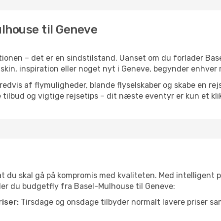
ulhouse til Geneve
ionen – det er en sindstilstand. Uanset om du forlader Ba
lskin, inspiration eller noget nyt i Geneve, begynder enhver
vis af flymuligheder, blande flyselskaber og skabe en rejsepl
tilbud og vigtige rejsetips – dit næste eventyr er kun et kli
 at du skal gå på kompromis med kvaliteten. Med intelligent 
nder du budgetfly fra Basel-Mulhouse til Geneve:
iser:
Tirsdage og onsdage tilbyder normalt lavere priser 