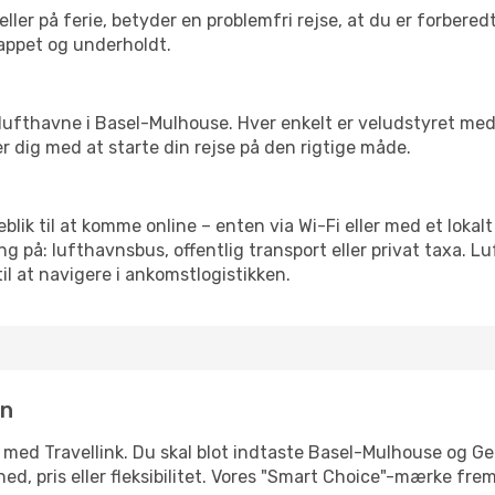
ler på ferie, betyder en problemfri rejse, at du er forbered
slappet og underholdt.
rre lufthavne i Basel-Mulhouse. Hver enkelt er veludstyret me
er dig med at starte din rejse på den rigtige måde.
eblik til at komme online – enten via Wi-Fi eller med et loka
g på: lufthavnsbus, offentlig transport eller privat taxa. 
il at navigere i ankomstlogistikken.
in
e med Travellink. Du skal blot indtaste Basel-Mulhouse og Ge
ighed, pris eller fleksibilitet. Vores "Smart Choice"-mærke f