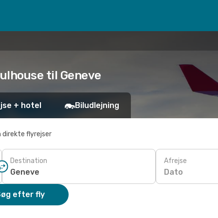
-Mulhouse til Geneve
jse + hotel
Biludlejning
 direkte flyrejser
Destination
Afrejse
Dato
øg efter fly