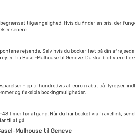
begrænset tilgængelighed. Hvis du finder en pris, der funger
elser senere.
pontane rejsende. Selv hvis du booker tæt på din afrejseda
ejser fra Basel-Mulhouse til Geneve. Du skal blot være flek
arelser – op til hundredvis af euro i rabat på flyrejser, ind
lemmer og fleksible bookingmuligheder.
24-48 timer før afgang. Når du har booket via Travellink, se
ar til at gå.
Basel-Mulhouse til Geneve