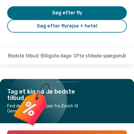
Søg efter fly
Søg efter flyrejse + hotel
Bedste tilbud
Billigste dage
Ofte stillede spørgsmål
Tag et kig på de bedste
tilbud
Find de billigste flyrejser fra Zürich til
Geneve