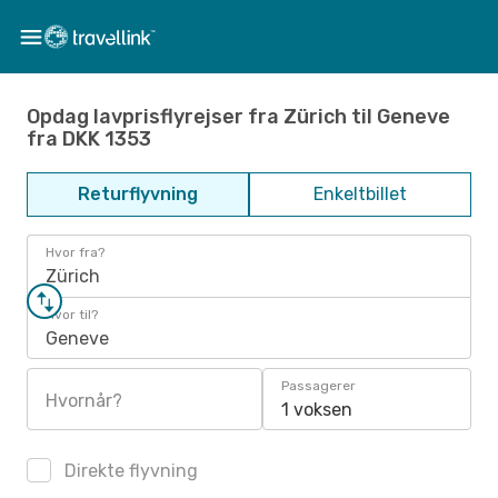
Opdag lavprisflyrejser fra Zürich til Geneve
fra DKK 1353
Returflyvning
Enkeltbillet
Hvor fra?
Zürich
Hvor til?
Geneve
Passagerer
Hvornår?
1 voksen
Direkte flyvning