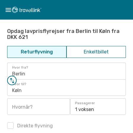
Opdag lavprisflyrejser fra Berlin til Køln fra
DKK 621
Returflyvning
Enkeltbillet
Hvor fra?
Berlin
Hvor til?
Køln
Passagerer
Hvornår?
1 voksen
Direkte flyvning