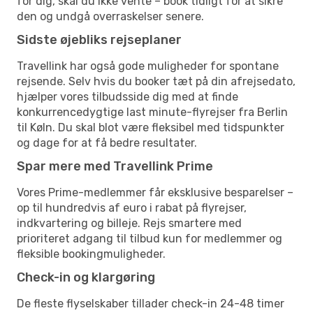
for dig, skal du ikke vente – book tidligt for at sikre
den og undgå overraskelser senere.
Sidste øjebliks rejseplaner
Travellink har også gode muligheder for spontane
rejsende. Selv hvis du booker tæt på din afrejsedato,
hjælper vores tilbudsside dig med at finde
konkurrencedygtige last minute-flyrejser fra Berlin
til Køln. Du skal blot være fleksibel med tidspunkter
og dage for at få bedre resultater.
Spar mere med Travellink Prime
Vores Prime-medlemmer får eksklusive besparelser –
op til hundredvis af euro i rabat på flyrejser,
indkvartering og billeje. Rejs smartere med
prioriteret adgang til tilbud kun for medlemmer og
fleksible bookingmuligheder.
Check-in og klargøring
De fleste flyselskaber tillader check-in 24-48 timer