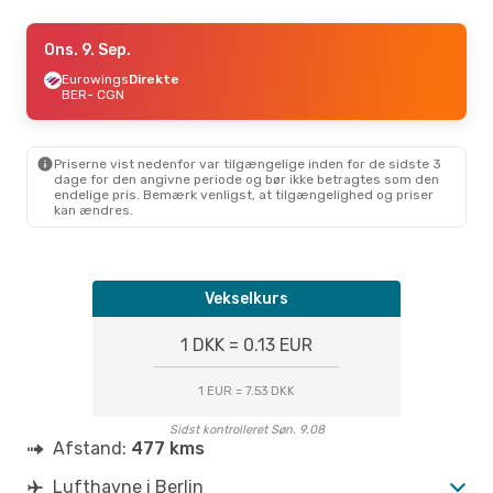
Lør. 12. Sep.
Ons. 9. Sep.
- Søn. 13. Sep.
Eurowings
Eurowings
Direkte
Direkte
BER
BER
- CGN
- CGN
Eurowings
Direkte
CGN
- BER
Priserne vist nedenfor var tilgængelige inden for de sidste 3
Fre. 28. Aug.
- Man. 31. Aug.
dage for den angivne periode og bør ikke betragtes som den
endelige pris. Bemærk venligst, at tilgængelighed og priser
Eurowings
Direkte
kan ændres.
BER
- CGN
Eurowings
Direkte
CGN
- BER
Vekselkurs
Lør. 19. Sep.
- Lør. 26. Sep.
Eurowings
Direkte
1 DKK = 0.13 EUR
BER
- CGN
Eurowings
Direkte
CGN
- BER
1 EUR = 7.53 DKK
Sidst kontrolleret Søn. 9.08
Afstand:
477 kms
Lufthavne i Berlin