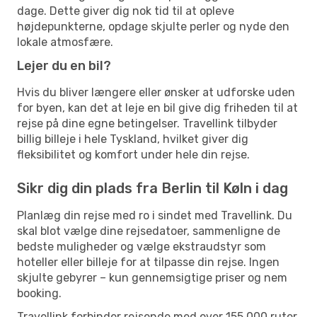
dage. Dette giver dig nok tid til at opleve
højdepunkterne, opdage skjulte perler og nyde den
lokale atmosfære.
Lejer du en bil?
Hvis du bliver længere eller ønsker at udforske uden
for byen, kan det at leje en bil give dig friheden til at
rejse på dine egne betingelser. Travellink tilbyder
billig billeje i hele Tyskland, hvilket giver dig
fleksibilitet og komfort under hele din rejse.
Sikr dig din plads fra Berlin til Køln i dag
Planlæg din rejse med ro i sindet med Travellink. Du
skal blot vælge dine rejsedatoer, sammenligne de
bedste muligheder og vælge ekstraudstyr som
hoteller eller billeje for at tilpasse din rejse. Ingen
skjulte gebyrer – kun gennemsigtige priser og nem
booking.
Travellink forbinder rejsende med over 155.000 ruter,