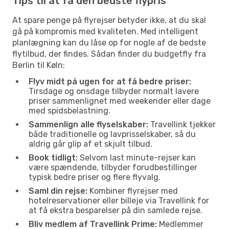
Tips til at få den bedste flypris
At spare penge på flyrejser betyder ikke, at du skal
gå på kompromis med kvaliteten. Med intelligent
planlægning kan du låse op for nogle af de bedste
flytilbud, der findes. Sådan finder du budgetfly fra
Berlin til Køln:
Flyv midt på ugen for at få bedre priser:
Tirsdage og onsdage tilbyder normalt lavere
priser sammenlignet med weekender eller dage
med spidsbelastning.
Sammenlign alle flyselskaber:
Travellink tjekker
både traditionelle og lavprisselskaber, så du
aldrig går glip af et skjult tilbud.
Book tidligt:
Selvom last minute-rejser kan
være spændende, tilbyder forudbestillinger
typisk bedre priser og flere flyvalg.
Saml din rejse:
Kombiner flyrejser med
hotelreservationer eller billeje via Travellink for
at få ekstra besparelser på din samlede rejse.
Bliv medlem af Travellink Prime:
Medlemmer