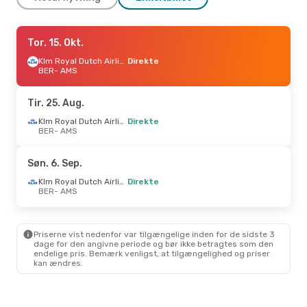
Tor. 1. Okt.
Tor. 15. Okt.
- Søn. 4. Okt.
Klm Royal Dutch Airlines
Klm Royal Dutch Airlines
Direkte
Direkte
BER
BER
- AMS
- AMS
Klm Royal Dutch Airlines
Direkte
AMS
- BER
Tir. 25. Aug.
Lør. 19. Sep.
- Søn. 20. Sep.
Klm Royal Dutch Airlines
Direkte
BER
- AMS
Klm Royal Dutch Airlines
Direkte
BER
- AMS
Klm Royal Dutch Airlines
Direkte
Søn. 6. Sep.
AMS
- BER
Klm Royal Dutch Airlines
Direkte
BER
- AMS
Tir. 8. Sep.
- Tir. 15. Sep.
Lufthansa
1 Mellemlanding
BER
- AMS
Priserne vist nedenfor var tilgængelige inden for de sidste 3
Austrian Airlines
dage for den angivne periode og bør ikke betragtes som den
1 Mellemlanding
endelige pris. Bemærk venligst, at tilgængelighed og priser
AMS
- BER
kan ændres.