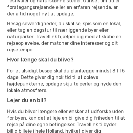
festivaler og naturskønne steder. Uanset om du er
førstegangsrejsende eller en erfaren rejsende, er
der altid noget nyt at opdage.
Besøg seværdigheder, du skal se, spis som en lokal,
eller tag en dagstur til nærliggende byer eller
naturparker. Travellink hjælper dig med at skabe en
rejseoplevelse, der matcher dine interesser og dit
rejsetempo.
Hvor længe skal du blive?
For et alsidigt besøg skal du planlægge mindst 3 til 5
dage. Dette giver dig nok tid til at opleve
højdepunkterne, opdage skjulte perler og nyde den
lokale atmosfære.
Lejer du en bil?
Hvis du bliver længere eller ønsker at udforske uden
for byen, kan det at leje en bil give dig friheden til at
rejse på dine egne betingelser. Travellink tilbyder
billig billeje i hele Holland, hvilket giver dig