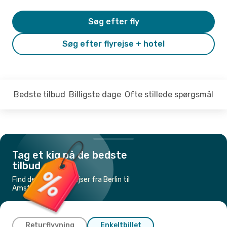
Søg efter fly
Søg efter flyrejse + hotel
Bedste tilbud
Billigste dage
Ofte stillede spørgsmål
Tag et kig på de bedste
tilbud
Find de billigste flyrejser fra Berlin til
Amsterdam
Returflyvning
Enkeltbillet