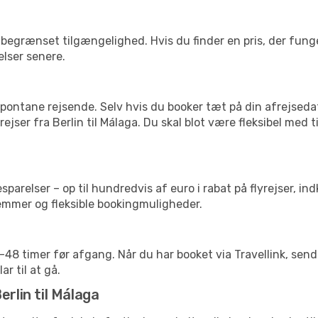
begrænset tilgængelighed. Hvis du finder en pris, der funger
elser senere.
pontane rejsende. Selv hvis du booker tæt på din afrejseda
ejser fra Berlin til Málaga. Du skal blot være fleksibel med 
arelser – op til hundredvis af euro i rabat på flyrejser, ind
lemmer og fleksible bookingmuligheder.
24-48 timer før afgang. Når du har booket via Travellink, se
ar til at gå.
erlin til Málaga