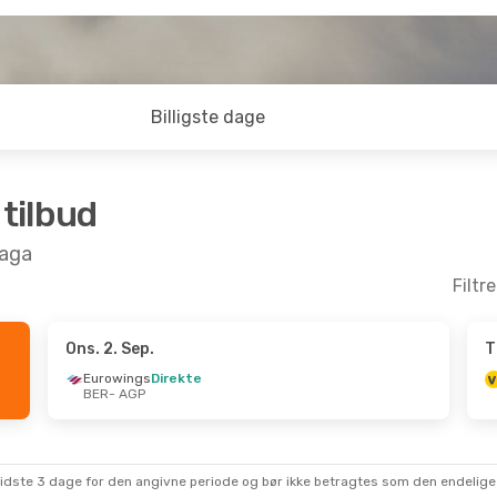
Billigste dage
 tilbud
laga
Filtr
Ons. 2. Sep.
T
- Tor. 8. Okt.
Søn. 30. Aug.
- Ons. 2. Se
Eurowings
Direkte
BER
- AGP
ellemlanding
Eurowings
Direkte
BER
- AGP
ekte
Eurowings
Direkte
AGP
- BER
sidste 3 dage for den angivne periode og bør ikke betragtes som den endelige