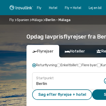
Fly
Hotel
Fly + Hotel
Lej en bil
Fly
Spanien
Málaga
Berlin - Málaga
Opdag lavprisflyrejser fra Ber
Flyrejser
Hoteller
Re
Returflyvning
Enkeltbillet
Flere byer
Kun
Startpunkt
Søg efter flyrejse + hotel
S