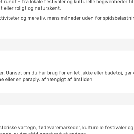
et rundt – fra lokale festivaler og kulturelle begivenheder ti
lt eller roligt og naturskønt.
tiviteter og mere liv, mens måneder uden for spidsbelastnin
r. Uanset om du har brug for en let jakke eller badetøj, gør
e eller en paraply, afhængigt af årstiden.
toriske vartegn, fødevaremarkeder, kulturelle festivaler o