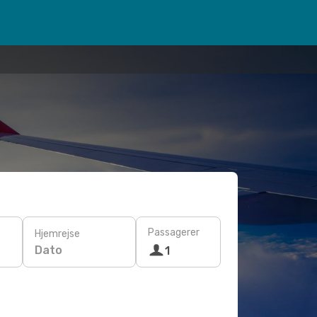
Passagerer
Hjemrejse
Dato
1