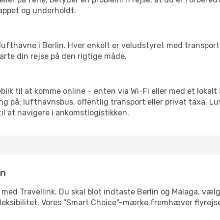
slappet og underholdt.
re lufthavne i Berlin. Hver enkelt er veludstyret med transpo
tarte din rejse på den rigtige måde.
eblik til at komme online – enten via Wi-Fi eller med et lokal
g på: lufthavnsbus, offentlig transport eller privat taxa. 
il at navigere i ankomstlogistikken.
in
 med Travellink. Du skal blot indtaste Berlin og Málaga, vælg
ler fleksibilitet. Vores "Smart Choice"-mærke fremhæver flyrej