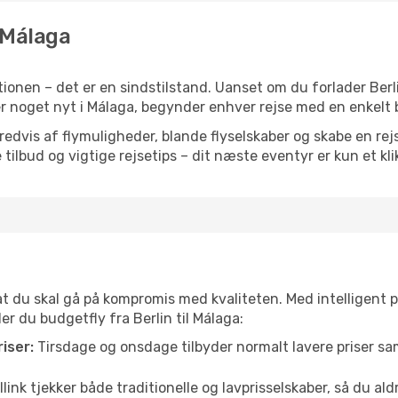
l Málaga
onen – det er en sindstilstand. Uanset om du forlader Berli
ller noget nyt i Málaga, begynder enhver rejse med en enkelt 
vis af flymuligheder, blande flyselskaber og skabe en rejsepl
tilbud og vigtige rejsetips – dit næste eventyr er kun et kli
 at du skal gå på kompromis med kvaliteten. Med intelligent 
er du budgetfly fra Berlin til Málaga:
iser:
Tirsdage og onsdage tilbyder normalt lavere priser 
link tjekker både traditionelle og lavprisselskaber, så du aldri