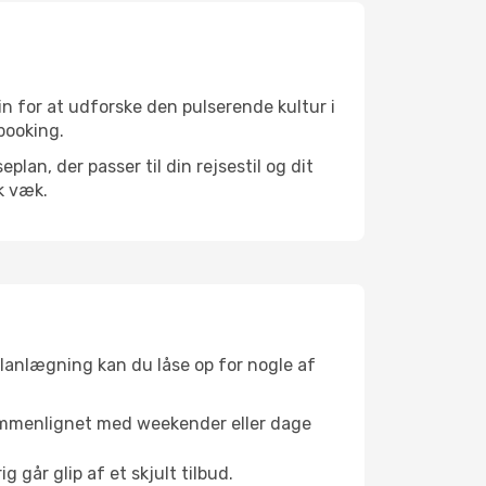
n for at udforske den pulserende kultur i
booking.
an, der passer til din rejsestil og dit
k væk.
planlægning kan du låse op for nogle af
sammenlignet med weekender eller dage
g går glip af et skjult tilbud.