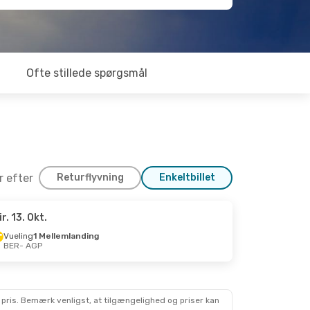
Ofte stillede spørgsmål
er efter
Returflyvning
Enkeltbillet
ir. 13. Okt.
p.
Vueling
1 Mellemlanding
BER
- AGP
 pris. Bemærk venligst, at tilgængelighed og priser kan