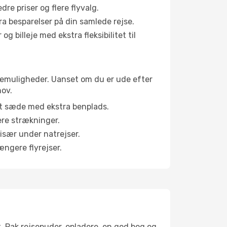
e priser og flere flyvalg.
tra besparelser på din samlede rejse.
g billeje med ekstra fleksibilitet til
binemuligheder. Uanset om du er ude efter
hov.
et sæde med ekstra benplads.
ere strækninger.
 især under natrejser.
ængere flyrejser.
t. Pak rejsepuder, opladere, en god bog og