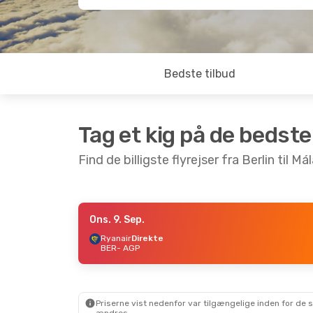
Bedste tilbud
Tag et kig på de bedste
Find de billigste flyrejser fra Berlin til Má
Ons. 9. Sep.
Man. 7. Sep.
- Tir. 15. Sep.
Tor. 1. Okt.
Ryanair
Direkte
BER
- AGP
Easyjet
Direkte
Vueling
1 M
BER
- AGP
BER
- AGP
Ryanair
Direkte
Ryanair
Dir
AGP
- BER
AGP
- BER
Priserne vist nedenfor var tilgængelige inden for de 