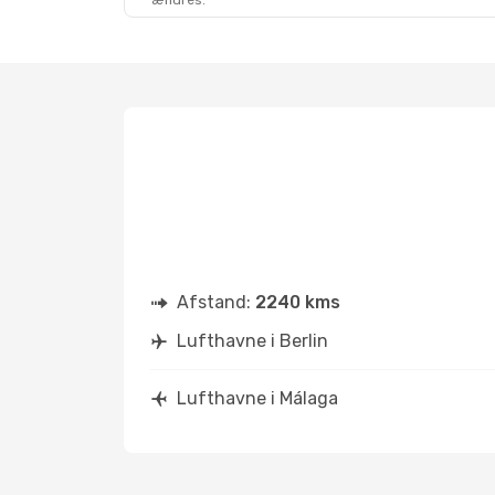
ændres.
Lør. 10. Okt.
- Man. 19. Okt.
Vueling
1 Mellemlanding
BER
- AGP
Vueling
1 Mellemlanding
AGP
- BER
Afstand:
2240 kms
Lufthavne i Berlin
Lufthavne i Málaga