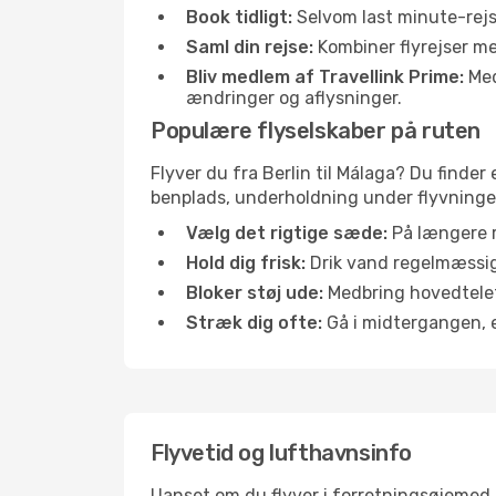
Book tidligt:
Selvom last minute-rejse
Saml din rejse:
Kombiner flyrejser med
Bliv medlem af Travellink Prime:
Medl
ændringer og aflysninger.
Populære flyselskaber på ruten
Flyver du fra Berlin til Málaga? Du finder
benplads, underholdning under flyvningen 
Vælg det rigtige sæde:
På længere r
Hold dig frisk:
Drik vand regelmæssigt
Bloker støj ude:
Medbring hovedtelefo
Stræk dig ofte:
Gå i midtergangen, el
Flyvetid og lufthavnsinfo
Uanset om du flyver i forretningsøjemed el