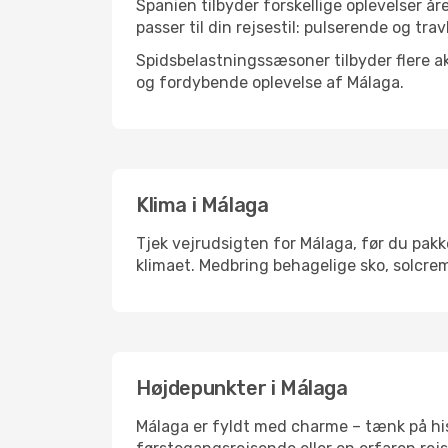
Spanien tilbyder forskellige oplevelser år
passer til din rejsestil: pulserende og trav
Spidsbelastningssæsoner tilbyder flere ak
og fordybende oplevelse af Málaga.
Klima i Málaga
Tjek vejrudsigten for Málaga, før du pakke
klimaet. Medbring behagelige sko, solcrem
Højdepunkter i Málaga
Málaga er fyldt med charme – tænk på his