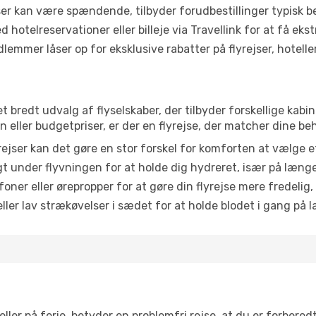
r kan være spændende, tilbyder forudbestillinger typisk bedr
 hotelreservationer eller billeje via Travellink for at få eks
emmer låser op for eksklusive rabatter på flyrejser, hoteller o
 et bredt udvalg af flyselskaber, der tilbyder forskellige ka
eller budgetpriser, er der en flyrejse, der matcher dine be
ejser kan det gøre en stor forskel for komforten at vælge 
 under flyvningen for at holde dig hydreret, især på læng
ner eller ørepropper for at gøre din flyrejse mere fredelig,
ler lav strækøvelser i sædet for at holde blodet i gang på l
ler på ferie, betyder en problemfri rejse, at du er forbered