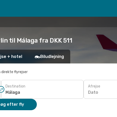
lin til Málaga fra DKK 511
jse + hotel
Biludlejning
 direkte flyrejser
Destination
Afrejse
Dato
øg efter fly