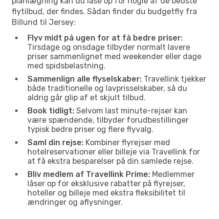
planlægning kan du låse op for nogle af de bedste
flytilbud, der findes. Sådan finder du budgetfly fra
Billund til Jersey:
Flyv midt på ugen for at få bedre priser:
Tirsdage og onsdage tilbyder normalt lavere
priser sammenlignet med weekender eller dage
med spidsbelastning.
Sammenlign alle flyselskaber:
Travellink tjekker
både traditionelle og lavprisselskaber, så du
aldrig går glip af et skjult tilbud.
Book tidligt:
Selvom last minute-rejser kan
være spændende, tilbyder forudbestillinger
typisk bedre priser og flere flyvalg.
Saml din rejse:
Kombiner flyrejser med
hotelreservationer eller billeje via Travellink for
at få ekstra besparelser på din samlede rejse.
Bliv medlem af Travellink Prime:
Medlemmer
låser op for eksklusive rabatter på flyrejser,
hoteller og billeje med ekstra fleksibilitet til
ændringer og aflysninger.