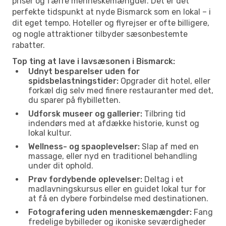
priser og færre menneskemængder. Det er det
perfekte tidspunkt at nyde Bismarck som en lokal – i
dit eget tempo. Hoteller og flyrejser er ofte billigere,
og nogle attraktioner tilbyder sæsonbestemte
rabatter.
Top ting at lave i lavsæsonen i Bismarck:
Udnyt besparelser uden for
spidsbelastningstider:
Opgrader dit hotel, eller
forkæl dig selv med finere restauranter med det,
du sparer på flybilletten.
Udforsk museer og gallerier:
Tilbring tid
indendørs med at afdække historie, kunst og
lokal kultur.
Wellness- og spaoplevelser:
Slap af med en
massage, eller nyd en traditionel behandling
under dit ophold.
Prøv fordybende oplevelser:
Deltag i et
madlavningskursus eller en guidet lokal tur for
at få en dybere forbindelse med destinationen.
Fotografering uden menneskemængder:
Fang
fredelige bybilleder og ikoniske seværdigheder