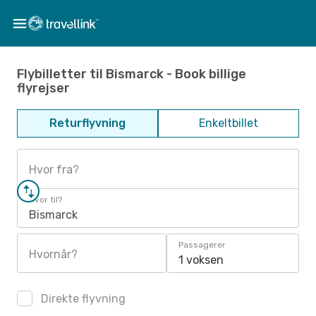
Flybilletter til Bismarck - Book billige
flyrejser
Returflyvning
Enkeltbillet
Hvor fra?
Hvor til?
Bismarck
Passagerer
Hvornår?
1 voksen
Direkte flyvning