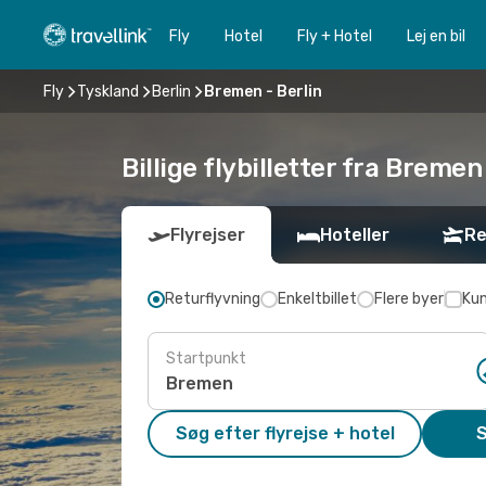
Fly
Hotel
Fly + Hotel
Lej en bil
Fly
Tyskland
Berlin
Bremen - Berlin
Billige flybilletter fra Bremen 
Flyrejser
Hoteller
Re
Returflyvning
Enkeltbillet
Flere byer
Kun
Startpunkt
Søg efter flyrejse + hotel
S