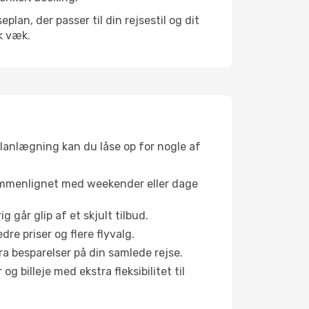
an, der passer til din rejsestil og dit
k væk.
planlægning kan du låse op for nogle af
sammenlignet med weekender eller dage
g går glip af et skjult tilbud.
e priser og flere flyvalg.
tra besparelser på din samlede rejse.
g billeje med ekstra fleksibilitet til