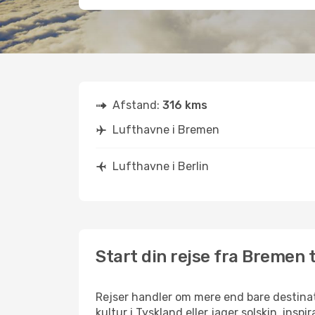
Afstand:
316 kms
Lufthavne i Bremen
Lufthavne i Berlin
Start din rejse fra Bremen t
Rejser handler om mere end bare destinat
kultur i Tyskland eller jager solskin, insp