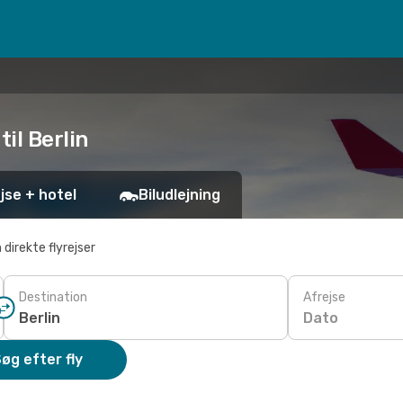
til Berlin
jse + hotel
Biludlejning
 direkte flyrejser
Destination
Afrejse
Dato
øg efter fly