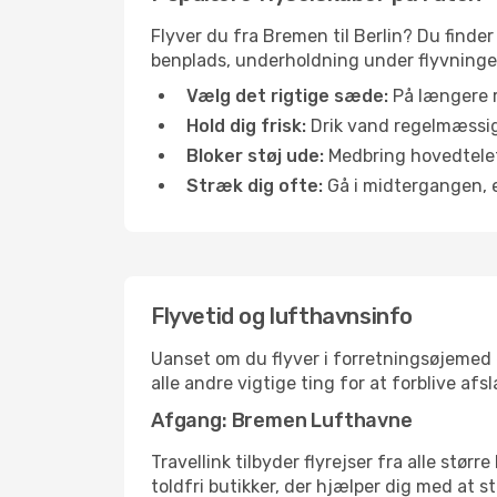
Flyver du fra Bremen til Berlin? Du finder
benplads, underholdning under flyvningen 
Vælg det rigtige sæde:
På længere r
Hold dig frisk:
Drik vand regelmæssigt
Bloker støj ude:
Medbring hovedtelefo
Stræk dig ofte:
Gå i midtergangen, el
Flyvetid og lufthavnsinfo
Uanset om du flyver i forretningsøjemed el
alle andre vigtige ting for at forblive af
Afgang: Bremen Lufthavne
Travellink tilbyder flyrejser fra alle stø
toldfri butikker, der hjælper dig med at s