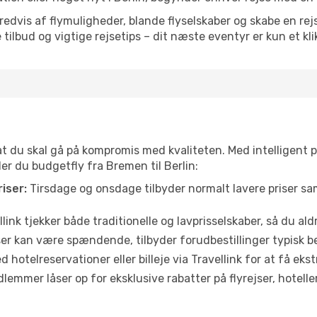
vis af flymuligheder, blande flyselskaber og skabe en rejsepl
tilbud og vigtige rejsetips – dit næste eventyr er kun et kli
 at du skal gå på kompromis med kvaliteten. Med intelligent 
der du budgetfly fra Bremen til Berlin:
iser:
Tirsdage og onsdage tilbyder normalt lavere priser 
link tjekker både traditionelle og lavprisselskaber, så du aldri
r kan være spændende, tilbyder forudbestillinger typisk bedr
 hotelreservationer eller billeje via Travellink for at få eks
emmer låser op for eksklusive rabatter på flyrejser, hoteller o