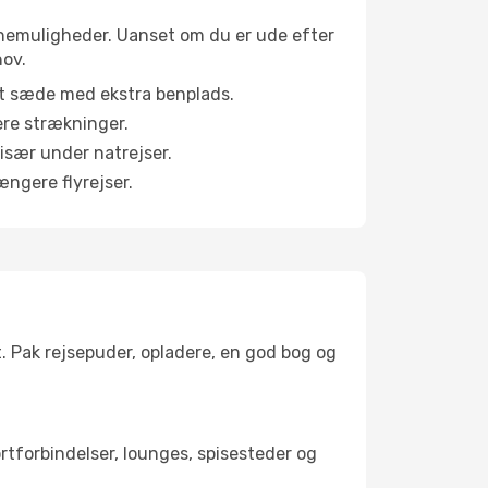
abinemuligheder. Uanset om du er ude efter
hov.
et sæde med ekstra benplads.
ere strækninger.
 især under natrejser.
ængere flyrejser.
t. Pak rejsepuder, opladere, en god bog og
ortforbindelser, lounges, spisesteder og