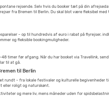
pontane rejsende. Selv hvis du booker tæt på din afrejseda
ejser fra Bremen til Berlin. Du skal blot være fleksibel med
arelser – op til hundredvis af euro i rabat på flyrejser, ind
lemmer og fleksible bookingmuligheder.
24-48 timer før afgang. Når du har booket via Travellink, se
ar til at gå.
remen til Berlin
ret rundt – fra lokale festivaler og kulturelle begivenheder t
lt eller roligt og naturskønt.
tiviteter og mere liv, mens måneder uden for spidsbelastnin