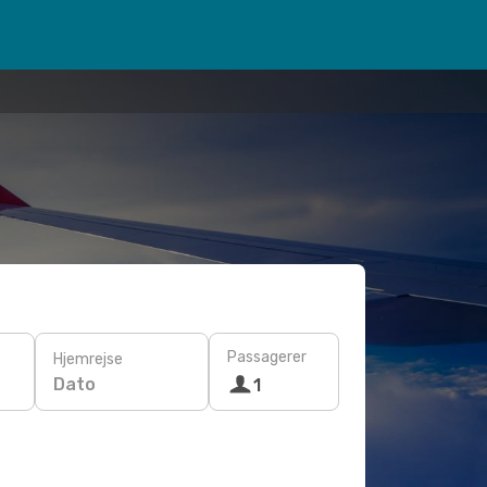
Passagerer
Hjemrejse
Dato
1