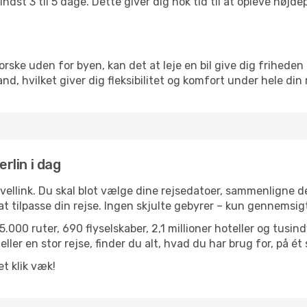
ndst 3 til 5 dage. Dette giver dig nok tid til at opleve høj
rske uden for byen, kan det at leje en bil give dig friheden 
kland, hvilket giver dig fleksibilitet og komfort under hele din 
erlin i dag
avellink. Du skal blot vælge dine rejsedatoer, sammenligne
r at tilpasse din rejse. Ingen skjulte gebyrer – kun gennemsi
.000 ruter, 690 flyselskaber, 2,1 millioner hoteller og tusin
ler en stor rejse, finder du alt, hvad du har brug for, på ét 
et klik væk!