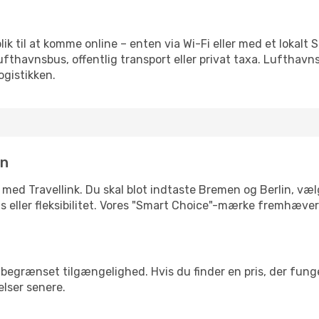
eblik til at komme online – enten via Wi-Fi eller med et lokal
lufthavnsbus, offentlig transport eller privat taxa. Luftha
ogistikken.
in
 med Travellink. Du skal blot indtaste Bremen og Berlin, vælg
pris eller fleksibilitet. Vores "Smart Choice"-mærke fremhæve
begrænset tilgængelighed. Hvis du finder en pris, der funger
elser senere.