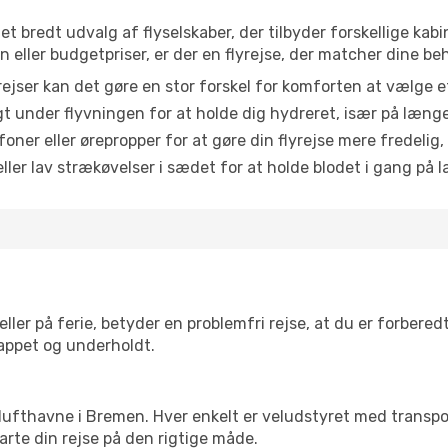
 et bredt udvalg af flyselskaber, der tilbyder forskellige k
eller budgetpriser, er der en flyrejse, der matcher dine be
ejser kan det gøre en stor forskel for komforten at vælge 
 under flyvningen for at holde dig hydreret, især på læng
ner eller ørepropper for at gøre din flyrejse mere fredelig,
ler lav strækøvelser i sædet for at holde blodet i gang på l
ler på ferie, betyder en problemfri rejse, at du er forbered
slappet og underholdt.
rre lufthavne i Bremen. Hver enkelt er veludstyret med transp
tarte din rejse på den rigtige måde.