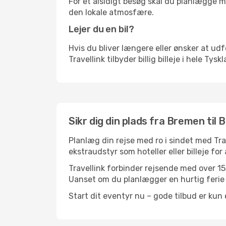
For et alsidigt besøg skal du planlægge mi
den lokale atmosfære.
Lejer du en bil?
Hvis du bliver længere eller ønsker at udfo
Travellink tilbyder billig billeje i hele Tys
Sikr dig din plads fra Bremen til B
Planlæg din rejse med ro i sindet med Tr
ekstraudstyr som hoteller eller billeje fo
Travellink forbinder rejsende med over 155
Uanset om du planlægger en hurtig ferie el
Start dit eventyr nu – gode tilbud er kun 