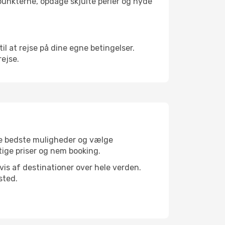
depunkterne, opdage skjulte perler og nyde
til at rejse på dine egne betingelser.
rejse.
 de bedste muligheder og vælge
gtige priser og nem booking.
dvis af destinationer over hele verden.
sted.