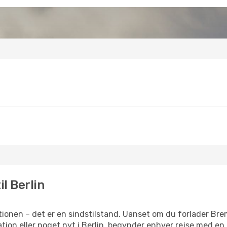
il Berlin
ionen – det er en sindstilstand. Uanset om du forlader Br
iration eller noget nyt i Berlin, begynder enhver rejse med en