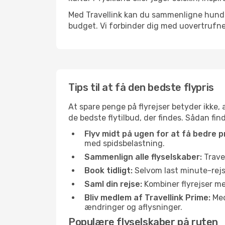
Med Travellink kan du sammenligne hundred
budget. Vi forbinder dig med uovertrufne 
Tips til at få den bedste flypris
At spare penge på flyrejser betyder ikke,
de bedste flytilbud, der findes. Sådan fin
Flyv midt på ugen for at få bedre pr
med spidsbelastning.
Sammenlign alle flyselskaber:
Travel
Book tidligt:
Selvom last minute-rejse
Saml din rejse:
Kombiner flyrejser med
Bliv medlem af Travellink Prime:
Medl
ændringer og aflysninger.
Populære flyselskaber på ruten