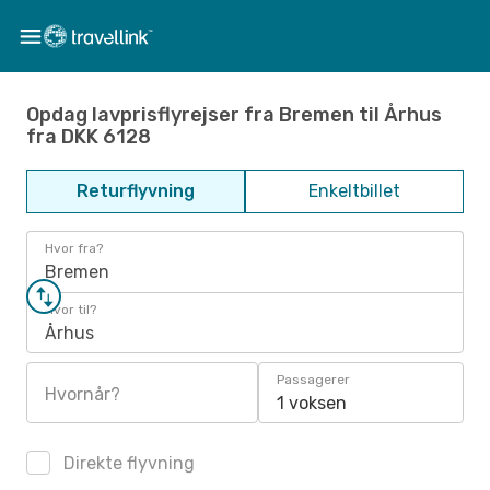
Opdag lavprisflyrejser fra Bremen til Århus
fra DKK 6128
Returflyvning
Enkeltbillet
Hvor fra?
Bremen
Hvor til?
Århus
Passagerer
Hvornår?
1 voksen
Direkte flyvning