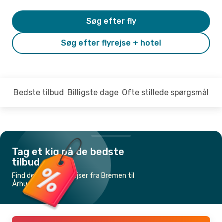
Søg efter fly
Søg efter flyrejse + hotel
Bedste tilbud
Billigste dage
Ofte stillede spørgsmål
Tag et kig på de bedste
tilbud
Find de billigste flyrejser fra Bremen til
Århus