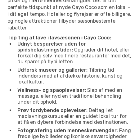
priser og færre menneskemængder. Det er det
perfekte tidspunkt at nyde Cayo Coco som en lokal –
i dit eget tempo. Hoteller og flyrejser er ofte billigere,
og nogle attraktioner tilbyder sæsonbestemte
rabatter.
Top ting at lave i lavsæsonen i Cayo Coco:
Udnyt besparelser uden for
spidsbelastningstider:
Opgrader dit hotel, eller
forkæl dig selv med finere restauranter med det,
du sparer på flybilletten.
Udforsk museer og gallerier:
Tilbring tid
indendørs med at afdække historie, kunst og
lokal kultur.
Wellness- og spaoplevelser:
Slap af med en
massage, eller nyd en traditionel behandling
under dit ophold.
Prøv fordybende oplevelser:
Deltag i et
madlavningskursus eller en guidet lokal tur for
at få en dybere forbindelse med destinationen.
Fotografering uden menneskemængder:
Fang
fredelige bybilleder og ikoniske seværdigheder