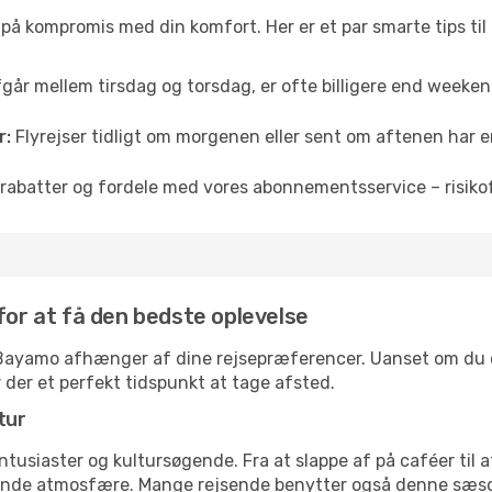
å på kompromis med din komfort. Her er et par smarte tips til
fgår mellem tirsdag og torsdag, er ofte billigere end weekendp
r:
Flyrejser tidligt om morgenen eller sent om aftenen har en
rabatter og fordele med vores abonnementsservice – risikofr
for at få den bedste oplevelse
il Bayamo afhænger af dine rejsepræferencer. Uanset om du er
r der et perfekt tidspunkt at tage afsted.
tur
ntusiaster og kultursøgende. Fra at slappe af på caféer til at
ende atmosfære. Mange rejsende benytter også denne sæson t