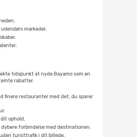
rheden.
s udendørs markeder.
skaber.
alenter.
rfekte tidspunkt at nyde Bayamo som en
stemte rabatter.
ed finere restauranter med det, du sparer
ur.
dit ophold.
en dybere forbindelse med destinationen.
n turisttrafik i dit billede.