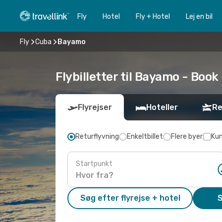
Fly
Hotel
Fly + Hotel
Lej en bil
Fly
Cuba
Bayamo
Flybilletter til Bayamo - Book 
Flyrejser
Hoteller
Re
Returflyvning
Enkeltbillet
Flere byer
Kun
Startpunkt
Søg efter flyrejse + hotel
S