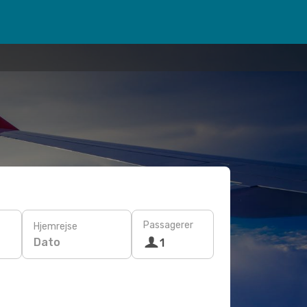
Passagerer
Hjemrejse
Dato
1