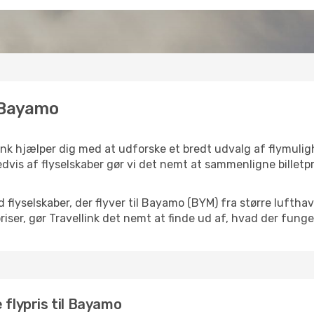
l Bayamo
ink hjælper dig med at udforske et bredt udvalg af flymulig
dvis af flyselskaber gør vi det nemt at sammenligne billetpr
d flyselskaber, der flyver til Bayamo (BYM) fra større lufth
iser, gør Travellink det nemt at finde ud af, hvad der funger
 flypris til Bayamo