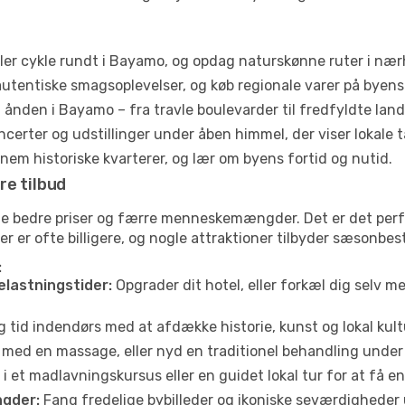
ller cykle rundt i Bayamo, og opdag naturskønne ruter i næ
utentiske smagsoplevelser, og køb regionale varer på byen
ånden i Bayamo – fra travle boulevarder til fredfyldte land
certer og udstillinger under åben himmel, der viser lokale t
em historiske kvarterer, og lær om byens fortid og nutid.
re tilbud
ofte bedre priser og færre menneskemængder. Det er det pe
jser er ofte billigere, og nogle attraktioner tilbyder sæsonbe
:
elastningstider:
Opgrader dit hotel, eller forkæl dig selv m
g tid indendørs med at afdække historie, kunst og lokal kult
 med en massage, eller nyd en traditionel behandling under 
i et madlavningskursus eller en guidet lokal tur for at få 
gder:
Fang fredelige bybilleder og ikoniske seværdigheder ude