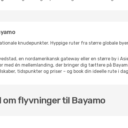
Bayamo
ationale knudepunkter. Hyppige ruter fra større globale byer s
dstad, en nordamerikansk gateway eller en større by i Asie
elser med én mellemlanding, der bringer dig tættere på Baya
skaber, tidspunkter og priser – og book din ideelle rute i dag
l om flyvninger til Bayamo