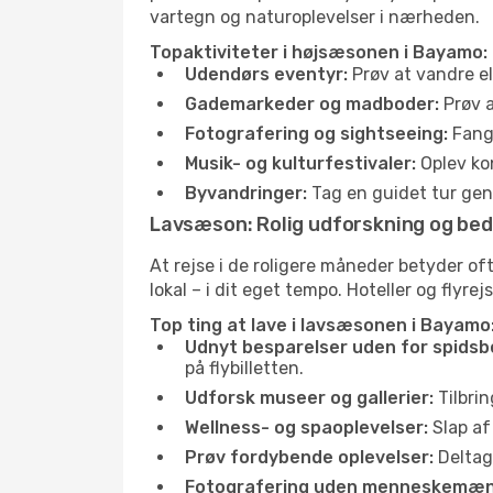
vartegn og naturoplevelser i nærheden.
Topaktiviteter i højsæsonen i Bayamo:
Udendørs eventyr:
Prøv at vandre e
Gademarkeder og madboder:
Prøv a
Fotografering og sightseeing:
Fang 
Musik- og kulturfestivaler:
Oplev kon
Byvandringer:
Tag en guidet tur genn
Lavsæson: Rolig udforskning og bed
At rejse i de roligere måneder betyder 
lokal – i dit eget tempo. Hoteller og flyre
Top ting at lave i lavsæsonen i Bayamo
Udnyt besparelser uden for spidsb
på flybilletten.
Udforsk museer og gallerier:
Tilbrin
Wellness- og spaoplevelser:
Slap af
Prøv fordybende oplevelser:
Deltag 
Fotografering uden menneskemæn