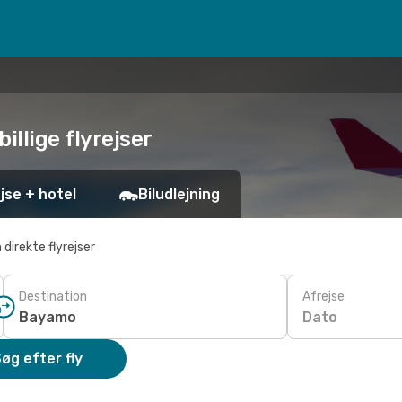
billige flyrejser
jse + hotel
Biludlejning
 direkte flyrejser
Destination
Afrejse
Dato
øg efter fly