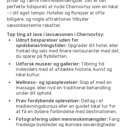
priser og færre menneskemængder. Det er det
perfekte tidspunkt at nyde Chernovtsy som en lokal
– i dit eget tempo. Hoteller og flyrejser er ofte
billigere, og nogle attraktioner tilbyder
sæsonbestemte rabatter.
Top ting at lave i lavsæsonen i Chernovtsy:
Udnyt besparelser uden for
spidsbelastningstider:
Opgrader dit hotel, eller
forkæl dig selv med finere restauranter med det,
du sparer på flybilletten.
Udforsk museer og gallerier:
Tilbring tid
indendørs med at afdække historie, kunst og
lokal kultur.
Wellness- og spaoplevelser:
Slap af med en
massage, eller nyd en traditionel behandling
under dit ophold.
Prøv fordybende oplevelser:
Deltag i et
madlavningskursus eller en guidet lokal tur for
at få en dybere forbindelse med destinationen.
Fotografering uden menneskemængder:
Fang
fredelige bybilleder og ikoniske seværdigheder