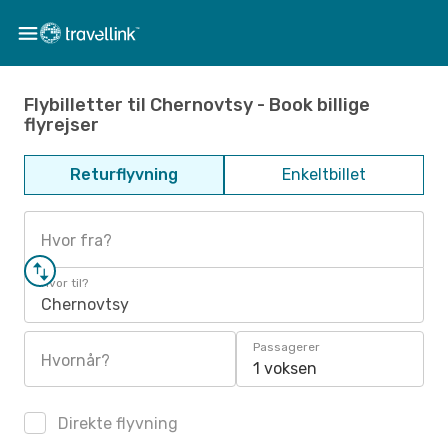
Flybilletter til Chernovtsy - Book billige
flyrejser
Returflyvning
Enkeltbillet
Hvor fra?
Hvor til?
Chernovtsy
Passagerer
Hvornår?
1 voksen
Direkte flyvning