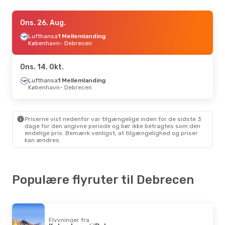
Tir. 8. Sep.
Ons. 26. Aug.
- Lør. 12. Sep.
Wizz Air
Lufthansa
Direkte
1 Mellemlanding
Varna
København
- Debrecen
- Debrecen
Wizz Air
Direkte
Debrecen
- Varna
Ons. 14. Okt.
Tor. 15. Okt.
Lufthansa
1 Mellemlanding
- Søn. 18. Okt.
København
- Debrecen
Lufthansa
1 Mellemlanding
København
- Debrecen
Lufthansa
1 Mellemlanding
Debrecen
- København
Priserne vist nedenfor var tilgængelige inden for de sidste 3
dage for den angivne periode og bør ikke betragtes som den
endelige pris. Bemærk venligst, at tilgængelighed og priser
Tor. 17. Sep.
- Man. 21. Sep.
kan ændres.
Lufthansa
1 Mellemlanding
København
- Debrecen
Lufthansa
2 Mellemlandinger
Debrecen
- København
Populære flyruter til Debrecen
Søn. 23. Aug.
- Man. 24. Aug.
Lufthansa
1 Mellemlanding
København
- Debrecen
Flyvninger fra
Lufthansa
2 Mellemlandinger