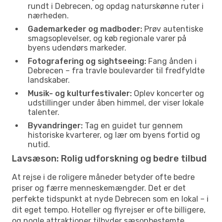
rundt i Debrecen, og opdag naturskønne ruter i
nærheden.
Gademarkeder og madboder:
Prøv autentiske
smagsoplevelser, og køb regionale varer på
byens udendørs markeder.
Fotografering og sightseeing:
Fang ånden i
Debrecen – fra travle boulevarder til fredfyldte
landskaber.
Musik- og kulturfestivaler:
Oplev koncerter og
udstillinger under åben himmel, der viser lokale
talenter.
Byvandringer:
Tag en guidet tur gennem
historiske kvarterer, og lær om byens fortid og
nutid.
Lavsæson: Rolig udforskning og bedre tilbud
At rejse i de roligere måneder betyder ofte bedre
priser og færre menneskemængder. Det er det
perfekte tidspunkt at nyde Debrecen som en lokal – i
dit eget tempo. Hoteller og flyrejser er ofte billigere,
og nogle attraktioner tilbyder sæsonbestemte