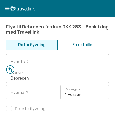
Flyv til Debrecen fra kun DKK 283 – Book i dag
med Travellink
Returflyvning
Enkeltbillet
Hvor fra?
Hvor til?
Debrecen
Passagerer
Hvornår?
1 voksen
Direkte flyvning