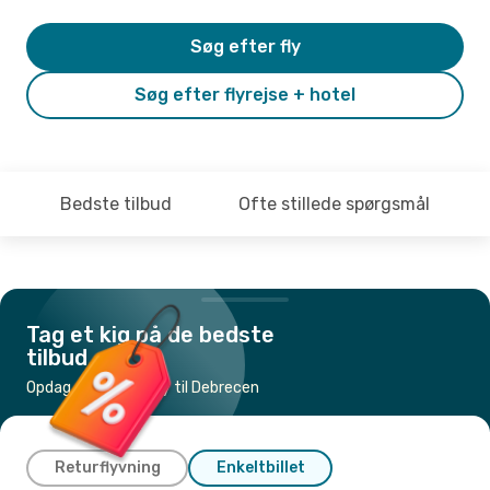
Søg efter fly
Søg efter flyrejse + hotel
Bedste tilbud
Ofte stillede spørgsmål
Tag et kig på de bedste
tilbud
Opdag de billigste fly til Debrecen
Returflyvning
Enkeltbillet