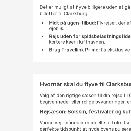
Det er muligt at flyve billigere uden at g
billetter til Clarksburg:
Midt på ugen-tilbud:
Flyrejser, der a
øjeblik.
Rejs uden for spidsbelastningstide
kortere køer i lufthavnen.
Brug Travellink Prime:
Få eksklusive 
Hvornår skal du flyve til Clarksb
Valg af den rigtige sæson til din rejse ti
begivenheder eller rolige byvandringer, e
Højsæson: Solskin, festivaler og kul
Varme vejr måneder er ideelle til friluftse
perfekte tidspunkt at nyde byens pulser