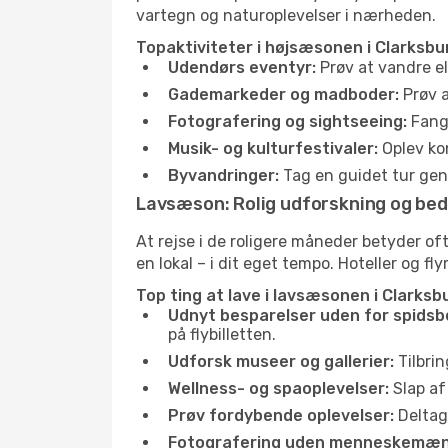
vartegn og naturoplevelser i nærheden.
Topaktiviteter i højsæsonen i Clarksbu
Udendørs eventyr:
Prøv at vandre el
Gademarkeder og madboder:
Prøv a
Fotografering og sightseeing:
Fang 
Musik- og kulturfestivaler:
Oplev kon
Byvandringer:
Tag en guidet tur genn
Lavsæson: Rolig udforskning og bed
At rejse i de roligere måneder betyder o
en lokal – i dit eget tempo. Hoteller og fl
Top ting at lave i lavsæsonen i Clarksb
Udnyt besparelser uden for spidsb
på flybilletten.
Udforsk museer og gallerier:
Tilbrin
Wellness- og spaoplevelser:
Slap af
Prøv fordybende oplevelser:
Deltag 
Fotografering uden menneskemæn