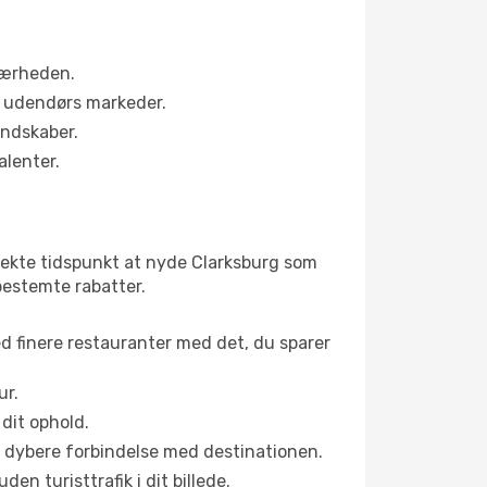
 nærheden.
s udendørs markeder.
andskaber.
alenter.
fekte tidspunkt at nyde Clarksburg som
nbestemte rabatter.
ed finere restauranter med det, du sparer
ur.
dit ophold.
en dybere forbindelse med destinationen.
n turisttrafik i dit billede.