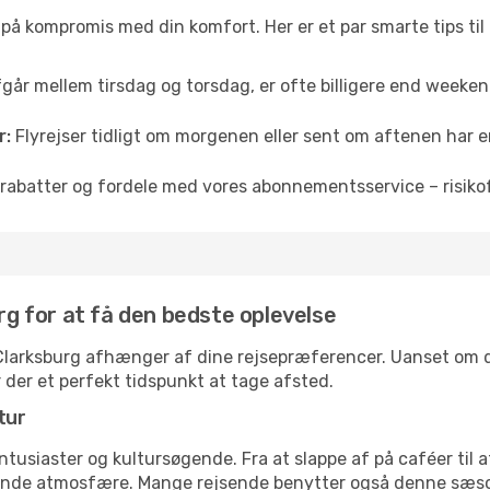
å på kompromis med din komfort. Her er et par smarte tips til
fgår mellem tirsdag og torsdag, er ofte billigere end weekendp
r:
Flyrejser tidligt om morgenen eller sent om aftenen har en
rabatter og fordele med vores abonnementsservice – risikofr
urg for at få den bedste oplevelse
l Clarksburg afhænger af dine rejsepræferencer. Uanset om du
r der et perfekt tidspunkt at tage afsted.
tur
ntusiaster og kultursøgende. Fra at slappe af på caféer til at
ende atmosfære. Mange rejsende benytter også denne sæson t