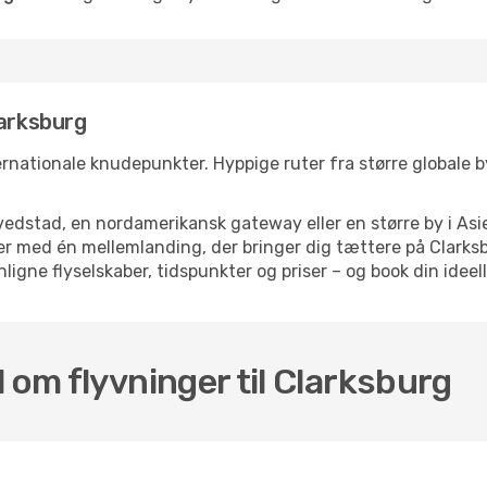
larksburg
ernationale knudepunkter. Hyppige ruter fra større globale bye
dstad, en nordamerikansk gateway eller en større by i Asie
elser med én mellemlanding, der bringer dig tættere på Clar
ligne flyselskaber, tidspunkter og priser – og book din ideell
 om flyvninger til Clarksburg