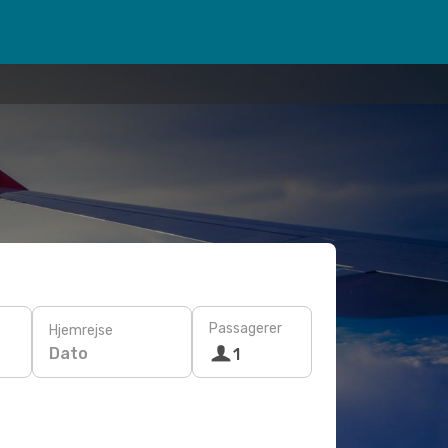
Passagerer
Hjemrejse
Dato
1