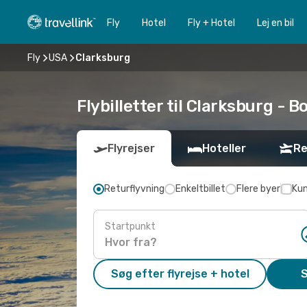
Fly
Hotel
Fly + Hotel
Lej en bil
Fly
USA
Clarksburg
Flybilletter til Clarksburg - Bo
Flyrejser
Hoteller
Re
Returflyvning
Enkeltbillet
Flere byer
Kun
Startpunkt
Søg efter flyrejse + hotel
S