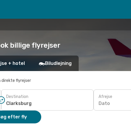
ok billige flyrejser
jse + hotel
Biludlejning
 direkte flyrejser
Destination
Afrejse
Dato
øg efter fly