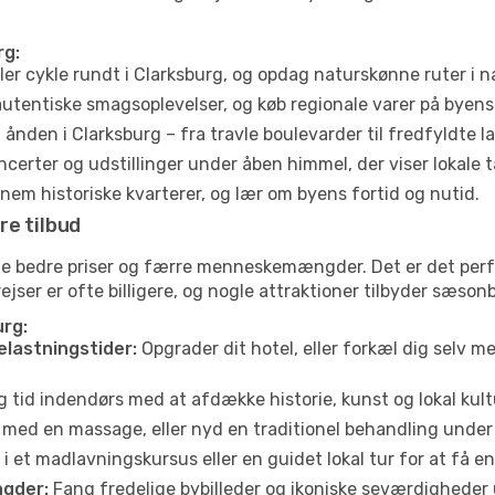
rg:
ler cykle rundt i Clarksburg, og opdag naturskønne ruter i
utentiske smagsoplevelser, og køb regionale varer på byen
ånden i Clarksburg – fra travle boulevarder til fredfyldte l
certer og udstillinger under åben himmel, der viser lokale t
em historiske kvarterer, og lær om byens fortid og nutid.
re tilbud
fte bedre priser og færre menneskemængder. Det er det per
yrejser er ofte billigere, og nogle attraktioner tilbyder sæso
urg:
elastningstider:
Opgrader dit hotel, eller forkæl dig selv m
g tid indendørs med at afdække historie, kunst og lokal kult
 med en massage, eller nyd en traditionel behandling under 
i et madlavningskursus eller en guidet lokal tur for at få 
gder:
Fang fredelige bybilleder og ikoniske seværdigheder ude