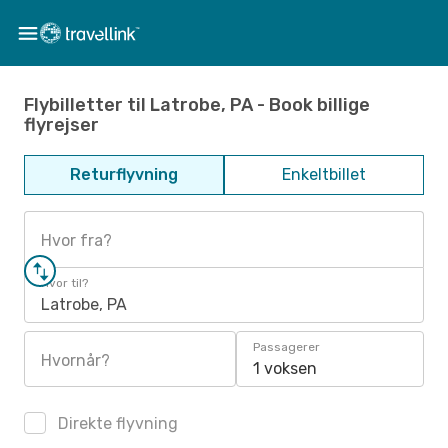
Flybilletter til Latrobe, PA - Book billige
flyrejser
Returflyvning
Enkeltbillet
Hvor fra?
Hvor til?
Latrobe, PA
Passagerer
Hvornår?
1 voksen
Direkte flyvning