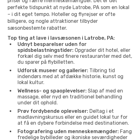
priser og færre menneskemængder. Det er det
perfekte tidspunkt at nyde Latrobe, PA som en lokal
– i dit eget tempo. Hoteller og flyrejser er ofte
billigere, og nogle attraktioner tilbyder
sæsonbestemte rabatter.
Top ting at lave i lavsæsonen i Latrobe, PA:
Udnyt besparelser uden for
spidsbelastningstider:
Opgrader dit hotel, eller
forkæl dig selv med finere restauranter med det,
du sparer på flybilletten.
Udforsk museer og gallerier:
Tilbring tid
indendørs med at afdække historie, kunst og
lokal kultur.
Wellness- og spaoplevelser:
Slap af med en
massage, eller nyd en traditionel behandling
under dit ophold.
Prøv fordybende oplevelser:
Deltag i et
madlavningskursus eller en guidet lokal tur for
at få en dybere forbindelse med destinationen.
Fotografering uden menneskemængder:
Fang
fredelige bybilleder og ikoniske seværdigheder