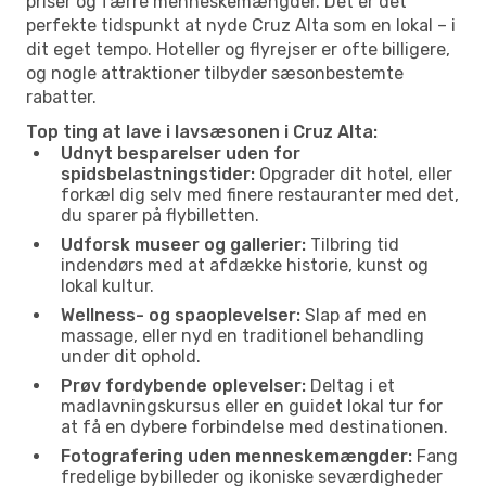
priser og færre menneskemængder. Det er det
perfekte tidspunkt at nyde Cruz Alta som en lokal – i
dit eget tempo. Hoteller og flyrejser er ofte billigere,
og nogle attraktioner tilbyder sæsonbestemte
rabatter.
Top ting at lave i lavsæsonen i Cruz Alta:
Udnyt besparelser uden for
spidsbelastningstider:
Opgrader dit hotel, eller
forkæl dig selv med finere restauranter med det,
du sparer på flybilletten.
Udforsk museer og gallerier:
Tilbring tid
indendørs med at afdække historie, kunst og
lokal kultur.
Wellness- og spaoplevelser:
Slap af med en
massage, eller nyd en traditionel behandling
under dit ophold.
Prøv fordybende oplevelser:
Deltag i et
madlavningskursus eller en guidet lokal tur for
at få en dybere forbindelse med destinationen.
Fotografering uden menneskemængder:
Fang
fredelige bybilleder og ikoniske seværdigheder