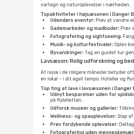
vartegn og naturoplevelser i nærheden.
Topaktiviteter i højsæsonen i Danger B
Udendørs eventyr:
Prøv at vandre el
Gademarkeder og madboder:
Prøv a
Fotografering og sightseeing:
Fang 
Musik- og kulturfestivaler:
Oplev kon
Byvandringer:
Tag en guidet tur genn
Lavsæson: Rolig udforskning og bed
At rejse i de roligere måneder betyder 
en lokal – i dit eget tempo. Hoteller og fl
Top ting at lave i lavsæsonen i Danger 
Udnyt besparelser uden for spidsb
på flybilletten.
Udforsk museer og gallerier:
Tilbrin
Wellness- og spaoplevelser:
Slap af
Prøv fordybende oplevelser:
Deltag 
Fotografering uden menneskemæn