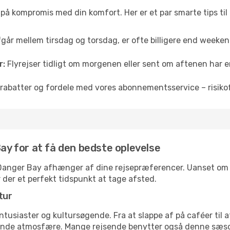
å på kompromis med din komfort. Her er et par smarte tips til
fgår mellem tirsdag og torsdag, er ofte billigere end weekendp
r:
Flyrejser tidligt om morgenen eller sent om aftenen har en
rabatter og fordele med vores abonnementsservice – risikofr
Bay for at få den bedste oplevelse
il Danger Bay afhænger af dine rejsepræferencer. Uanset om du
r der et perfekt tidspunkt at tage afsted.
tur
ntusiaster og kultursøgende. Fra at slappe af på caféer til at
ende atmosfære. Mange rejsende benytter også denne sæson t