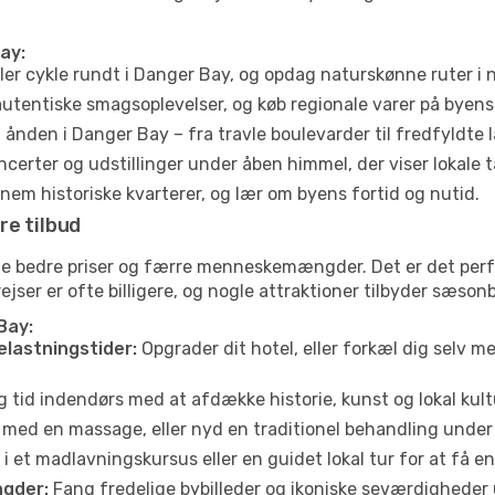
ay:
ler cykle rundt i Danger Bay, og opdag naturskønne ruter i
utentiske smagsoplevelser, og køb regionale varer på byen
ånden i Danger Bay – fra travle boulevarder til fredfyldte 
certer og udstillinger under åben himmel, der viser lokale t
em historiske kvarterer, og lær om byens fortid og nutid.
re tilbud
ofte bedre priser og færre menneskemængder. Det er det pe
yrejser er ofte billigere, og nogle attraktioner tilbyder sæso
Bay:
elastningstider:
Opgrader dit hotel, eller forkæl dig selv m
g tid indendørs med at afdække historie, kunst og lokal kult
 med en massage, eller nyd en traditionel behandling under 
i et madlavningskursus eller en guidet lokal tur for at få 
gder:
Fang fredelige bybilleder og ikoniske seværdigheder ude