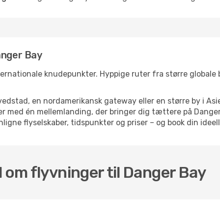
anger Bay
ternationale knudepunkter. Hyppige ruter fra større globale by
dstad, en nordamerikansk gateway eller en større by i Asie
elser med én mellemlanding, der bringer dig tættere på Dan
ligne flyselskaber, tidspunkter og priser – og book din ideell
 om flyvninger til Danger Bay