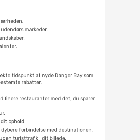
 nærheden.
s udendørs markeder.
landskaber.
alenter.
rfekte tidspunkt at nyde Danger Bay som
nbestemte rabatter.
ed finere restauranter med det, du sparer
ur.
dit ophold.
en dybere forbindelse med destinationen.
n turisttrafik i dit billede.