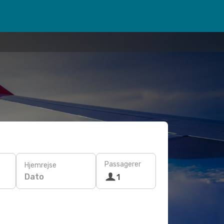
Passagerer
Hjemrejse
Dato
1