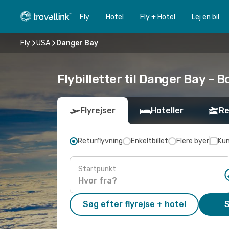
Fly
Hotel
Fly + Hotel
Lej en bil
Fly
USA
Danger Bay
Flybilletter til Danger Bay - Bo
Flyrejser
Hoteller
Re
Returflyvning
Enkeltbillet
Flere byer
Kun
Startpunkt
Søg efter flyrejse + hotel
S