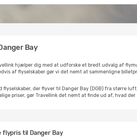
l Danger Bay
vellink hjælper dig med at udforske et bredt udvalg af flym
dvis af flyselskaber gør vi det nemt at sammenligne billetpr
d flyselskaber, der flyver til Danger Bay (DGB) fra større l
ige priser, gør Travellink det nemt at finde ud af, hvad der
 flypris til Danger Bay