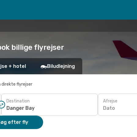
ok billige flyrejser
jse + hotel
Biludlejning
 direkte flyrejser
Destination
Afrejse
Dato
øg efter fly