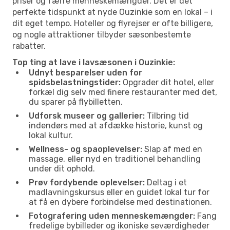
priser og færre menneskemængder. Det er det
perfekte tidspunkt at nyde Ouzinkie som en lokal – i
dit eget tempo. Hoteller og flyrejser er ofte billigere,
og nogle attraktioner tilbyder sæsonbestemte
rabatter.
Top ting at lave i lavsæsonen i Ouzinkie:
Udnyt besparelser uden for
spidsbelastningstider:
Opgrader dit hotel, eller
forkæl dig selv med finere restauranter med det,
du sparer på flybilletten.
Udforsk museer og gallerier:
Tilbring tid
indendørs med at afdække historie, kunst og
lokal kultur.
Wellness- og spaoplevelser:
Slap af med en
massage, eller nyd en traditionel behandling
under dit ophold.
Prøv fordybende oplevelser:
Deltag i et
madlavningskursus eller en guidet lokal tur for
at få en dybere forbindelse med destinationen.
Fotografering uden menneskemængder:
Fang
fredelige bybilleder og ikoniske seværdigheder