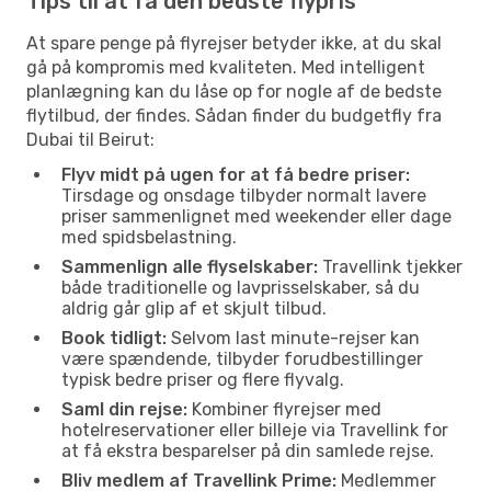
Tips til at få den bedste flypris
At spare penge på flyrejser betyder ikke, at du skal
gå på kompromis med kvaliteten. Med intelligent
planlægning kan du låse op for nogle af de bedste
flytilbud, der findes. Sådan finder du budgetfly fra
Dubai til Beirut:
Flyv midt på ugen for at få bedre priser:
Tirsdage og onsdage tilbyder normalt lavere
priser sammenlignet med weekender eller dage
med spidsbelastning.
Sammenlign alle flyselskaber:
Travellink tjekker
både traditionelle og lavprisselskaber, så du
aldrig går glip af et skjult tilbud.
Book tidligt:
Selvom last minute-rejser kan
være spændende, tilbyder forudbestillinger
typisk bedre priser og flere flyvalg.
Saml din rejse:
Kombiner flyrejser med
hotelreservationer eller billeje via Travellink for
at få ekstra besparelser på din samlede rejse.
Bliv medlem af Travellink Prime:
Medlemmer