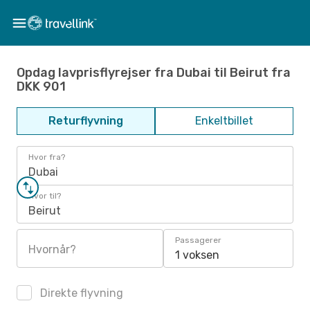
Opdag lavprisflyrejser fra Dubai til Beirut fra
DKK 901
Returflyvning
Enkeltbillet
Hvor fra?
Dubai
Hvor til?
Beirut
Passagerer
Hvornår?
1 voksen
Direkte flyvning