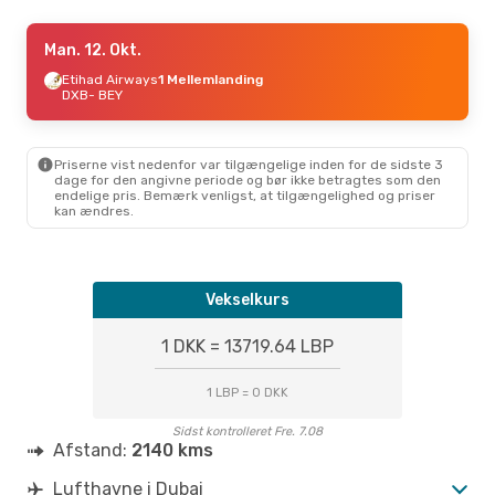
Man. 7. Sep.
Man. 12. Okt.
- Man. 14. Sep.
Etihad Airways
Etihad Airways
1 Mellemlanding
1 Mellemlanding
DXB
- BEY
DXB
- BEY
Air Arabia
Direkte
BEY
- DXB
Priserne vist nedenfor var tilgængelige inden for de sidste 3
dage for den angivne periode og bør ikke betragtes som den
endelige pris. Bemærk venligst, at tilgængelighed og priser
kan ændres.
Vekselkurs
1 DKK = 13719.64 LBP
1 LBP = 0 DKK
Sidst kontrolleret Fre. 7.08
Afstand:
2140 kms
Lufthavne i Dubai