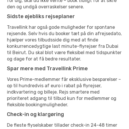
for dig, skal du ikke vente – book tidligt for at sikre
den og undgå overraskelser senere.
Sidste øjebliks rejseplaner
Travellink har også gode muligheder for spontane
rejsende. Selv hvis du booker tæt på din afrejsedato,
hjælper vores tilbudsside dig med at finde
konkurrencedygtige last minute-flyrejser fra Dubai
til Beirut. Du skal blot være fleksibel med tidspunkter
og dage for at få bedre resultater.
Spar mere med Travellink Prime
Vores Prime-medlemmer får eksklusive besparelser –
op til hundredvis af euro i rabat på flyrejser,
indkvartering og billeje. Rejs smartere med
prioriteret adgang til tilbud kun for medlemmer og
fleksible bookingmuligheder.
Check-in og klargøring
De fleste flyselskaber tillader check-in 24-48 timer