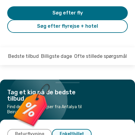
Søg efter fly
Søg efter flyrejse + hotel
Bedste tilbud
Billigste dage
Ofte stillede spørgsmål
Tag et kig på de bedste
tilbud
Find de billigste flyrejser fra Antalya til
Beirut
Returflyvning
Enkeltbillet