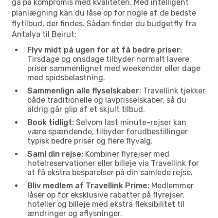
gå på kompromis med kvaliteten. Med intelligent
planlægning kan du låse op for nogle af de bedste
flytilbud, der findes. Sådan finder du budgetfly fra
Antalya til Beirut:
Flyv midt på ugen for at få bedre priser:
Tirsdage og onsdage tilbyder normalt lavere
priser sammenlignet med weekender eller dage
med spidsbelastning.
Sammenlign alle flyselskaber:
Travellink tjekker
både traditionelle og lavprisselskaber, så du
aldrig går glip af et skjult tilbud.
Book tidligt:
Selvom last minute-rejser kan
være spændende, tilbyder forudbestillinger
typisk bedre priser og flere flyvalg.
Saml din rejse:
Kombiner flyrejser med
hotelreservationer eller billeje via Travellink for
at få ekstra besparelser på din samlede rejse.
Bliv medlem af Travellink Prime:
Medlemmer
låser op for eksklusive rabatter på flyrejser,
hoteller og billeje med ekstra fleksibilitet til
ændringer og aflysninger.