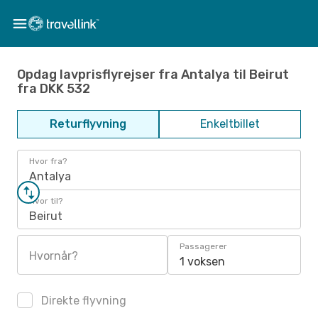
Opdag lavprisflyrejser fra Antalya til Beirut
fra DKK 532
Returflyvning
Enkeltbillet
Hvor fra?
Antalya
Hvor til?
Beirut
Passagerer
Hvornår?
1 voksen
Direkte flyvning