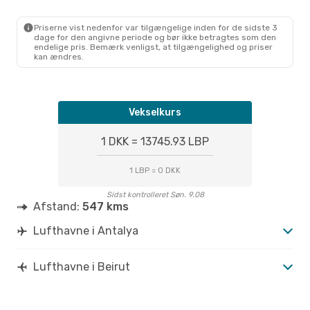
1 Mellemlanding
AYT
- BEY
Pegasus Airlines
Direkte
Priserne vist nedenfor var tilgængelige inden for de sidste 3
BEY
- AYT
dage for den angivne periode og bør ikke betragtes som den
endelige pris. Bemærk venligst, at tilgængelighed og priser
kan ændres.
Vekselkurs
1 DKK = 13745.93 LBP
1 LBP = 0 DKK
Sidst kontrolleret Søn. 9.08
Afstand:
547 kms
Lufthavne i Antalya
Lufthavne i Beirut