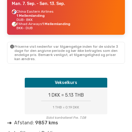
Man. 7. Sep.
- Søn. 13. Sep.
China Eastern Airlines
1 Mellemlanding
DUB
- BKK
Etihad Airways
1 Mellemlanding
BKK
- DUB
Priserne vist nedenfor var tilgængelige inden for de sidste 3
dage for den angivne periode og bør ikke betragtes som den
endelige pris. Bemærk venligst, at tilgængelighed og priser
kan ændres.
Vekselkurs
1 DKK = 5.13 THB
1 THB = 0.19 DKK
Sidst kontrolleret Fre. 7.08
Afstand:
9857 kms