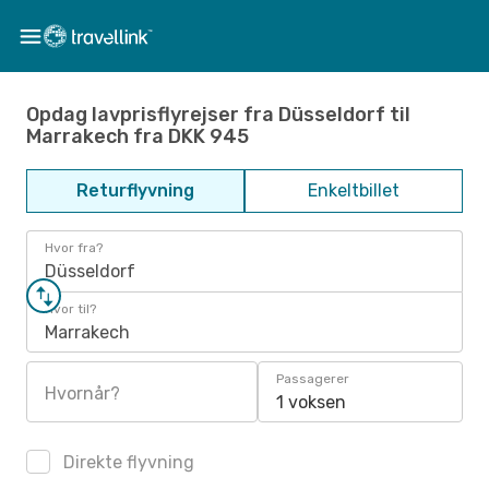
Opdag lavprisflyrejser fra Düsseldorf til
Marrakech fra DKK 945
Returflyvning
Enkeltbillet
Hvor fra?
Düsseldorf
Hvor til?
Marrakech
Passagerer
Hvornår?
1 voksen
Direkte flyvning