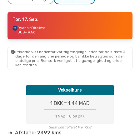
Man. 12. Okt.
Tor. 17. Sep.
- Man. 19. Okt.
Ryanair
Direkte
Swiss International Air Lines
1 Mellemlanding
DUS
- RAK
DUS
- RAK
Lufthansa
2 Mellemlandinger
RAK
- DUS
Priserne vist nedenfor var tilgængelige inden for de sidste 3
dage for den angivne periode og bør ikke betragtes som den
endelige pris. Bemærk venligst, at tilgængelighed og priser
kan ændres.
Vekselkurs
1 DKK = 1.44 MAD
1 MAD = 0.69 DKK
Sidst kontrolleret Fre. 7.08
Afstand:
2492 kms