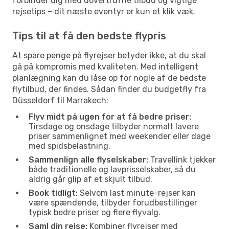
forbinder dig med uovertrufne tilbud og vigtige
rejsetips – dit næste eventyr er kun et klik væk.
Tips til at få den bedste flypris
At spare penge på flyrejser betyder ikke, at du skal
gå på kompromis med kvaliteten. Med intelligent
planlægning kan du låse op for nogle af de bedste
flytilbud, der findes. Sådan finder du budgetfly fra
Düsseldorf til Marrakech:
Flyv midt på ugen for at få bedre priser:
Tirsdage og onsdage tilbyder normalt lavere
priser sammenlignet med weekender eller dage
med spidsbelastning.
Sammenlign alle flyselskaber:
Travellink tjekker
både traditionelle og lavprisselskaber, så du
aldrig går glip af et skjult tilbud.
Book tidligt:
Selvom last minute-rejser kan
være spændende, tilbyder forudbestillinger
typisk bedre priser og flere flyvalg.
Saml din rejse:
Kombiner flyrejser med