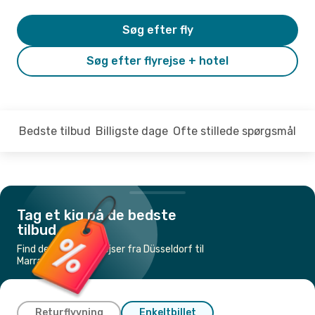
Søg efter fly
Søg efter flyrejse + hotel
Bedste tilbud
Billigste dage
Ofte stillede spørgsmål
Tag et kig på de bedste
tilbud
Find de billigste flyrejser fra Düsseldorf til
Marrakech
Returflyvning
Enkeltbillet