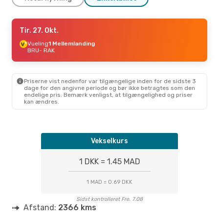
Fre. 28. Aug.
Tir. 27. Okt.
- Man. 31. Aug.
Ryanair
Vueling
1 Mellemlanding
Direkte
BRU
BRU
- RAK
- RAK
Klm Royal Dutch Airlines
1 Mellemlanding
RAK
- BRU
Priserne vist nedenfor var tilgængelige inden for de sidste 3
dage for den angivne periode og bør ikke betragtes som den
endelige pris. Bemærk venligst, at tilgængelighed og priser
kan ændres.
Vekselkurs
1 DKK = 1.45 MAD
1 MAD = 0.69 DKK
Sidst kontrolleret Fre. 7.08
Afstand:
2366 kms