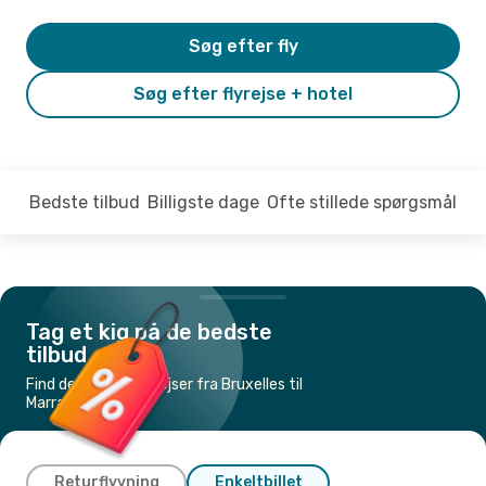
Søg efter fly
Søg efter flyrejse + hotel
Bedste tilbud
Billigste dage
Ofte stillede spørgsmål
Tag et kig på de bedste
tilbud
Find de billigste flyrejser fra Bruxelles til
Marrakech
Returflyvning
Enkeltbillet