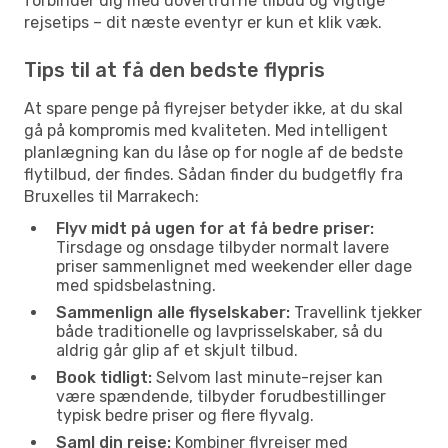
forbinder dig med uovertrufne tilbud og vigtige
rejsetips – dit næste eventyr er kun et klik væk.
Tips til at få den bedste flypris
At spare penge på flyrejser betyder ikke, at du skal
gå på kompromis med kvaliteten. Med intelligent
planlægning kan du låse op for nogle af de bedste
flytilbud, der findes. Sådan finder du budgetfly fra
Bruxelles til Marrakech:
Flyv midt på ugen for at få bedre priser:
Tirsdage og onsdage tilbyder normalt lavere
priser sammenlignet med weekender eller dage
med spidsbelastning.
Sammenlign alle flyselskaber:
Travellink tjekker
både traditionelle og lavprisselskaber, så du
aldrig går glip af et skjult tilbud.
Book tidligt:
Selvom last minute-rejser kan
være spændende, tilbyder forudbestillinger
typisk bedre priser og flere flyvalg.
Saml din rejse:
Kombiner flyrejser med