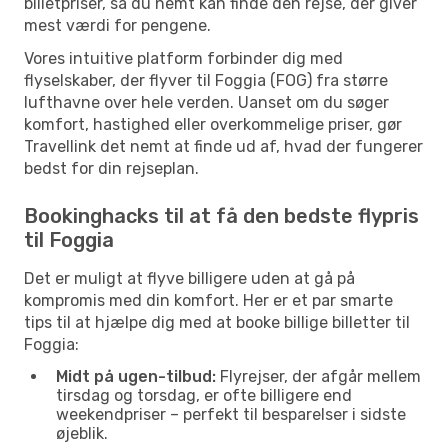
billetpriser, så du nemt kan finde den rejse, der giver
København
- Foggia
mest værdi for pengene.
Aeroitalia
2 Mellemlandinger
Foggia
- København
Vores intuitive platform forbinder dig med
flyselskaber, der flyver til Foggia (FOG) fra større
lufthavne over hele verden. Uanset om du søger
komfort, hastighed eller overkommelige priser, gør
Travellink det nemt at finde ud af, hvad der fungerer
bedst for din rejseplan.
Bookinghacks til at få den bedste flypris
til Foggia
Det er muligt at flyve billigere uden at gå på
kompromis med din komfort. Her er et par smarte
tips til at hjælpe dig med at booke billige billetter til
Foggia:
Midt på ugen-tilbud:
Flyrejser, der afgår mellem
tirsdag og torsdag, er ofte billigere end
weekendpriser – perfekt til besparelser i sidste
øjeblik.