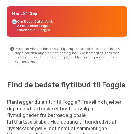
Ons. 30. Sep.
Man. 21. Sep.
- Tor. 8. Okt.
Klm Royal Dutch Airlines
Klm Royal Dutch Airlines
2 Mellemlandinger
2 Mellemlandinger
København
København
- Foggia
- Foggia
Aeroitalia
2 Mellemlandinger
Foggia
- København
Priserne vist nedenfor var tilgængelige inden for de sidste 3
Tor. 22. Okt.
- Søn. 25. Okt.
dage for den angivne periode og bør ikke betragtes som den
endelige pris. Bemærk venligst, at tilgængelighed og priser
Air France
2 Mellemlandinger
kan ændres.
København
- Foggia
Aeroitalia
2 Mellemlandinger
Foggia
- København
Find de bedste flytilbud til Foggia
Man. 12. Okt.
- Tir. 20. Okt.
Air France
2 Mellemlandinger
København
- Foggia
Planlægger du en tur til Foggia? Travellink hjælper
Aeroitalia
2 Mellemlandinger
Foggia
- København
dig med at udforske et bredt udvalg af
flymuligheder fra betroede globale
luftfartsselskaber. Med adgang til hundredvis af
Tor. 10. Sep.
- Søn. 13. Sep.
flyselskaber gør vi det nemt at sammenligne
Klm Royal Dutch Airlines
2 Mellemlandinger