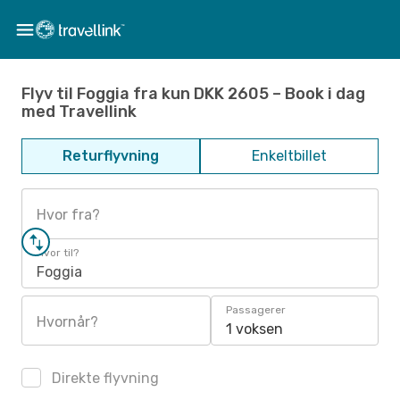
Flyv til Foggia fra kun DKK 2605 – Book i dag
med Travellink
Returflyvning
Enkeltbillet
Hvor fra?
Hvor til?
Foggia
Passagerer
Hvornår?
1 voksen
Direkte flyvning