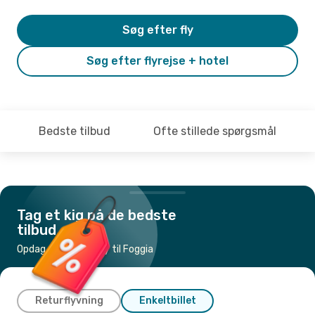
Søg efter fly
Søg efter flyrejse + hotel
Bedste tilbud
Ofte stillede spørgsmål
Tag et kig på de bedste
tilbud
Opdag de billigste fly til Foggia
Returflyvning
Enkeltbillet