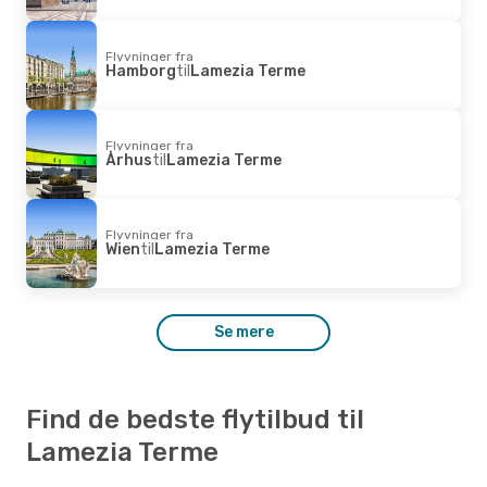
Flyvninger fra
Hamborg
til
Lamezia Terme
Flyvninger fra
Århus
til
Lamezia Terme
Flyvninger fra
Wien
til
Lamezia Terme
Se mere
Find de bedste flytilbud til
Lamezia Terme