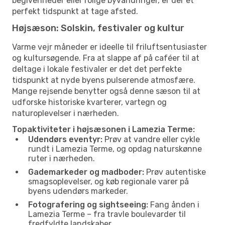
begivenheder eller rolige byvandringer, er der et
perfekt tidspunkt at tage afsted.
Højsæson: Solskin, festivaler og kultur
Varme vejr måneder er ideelle til friluftsentusiaster
og kultursøgende. Fra at slappe af på caféer til at
deltage i lokale festivaler er det det perfekte
tidspunkt at nyde byens pulserende atmosfære.
Mange rejsende benytter også denne sæson til at
udforske historiske kvarterer, vartegn og
naturoplevelser i nærheden.
Topaktiviteter i højsæsonen i Lamezia Terme:
Udendørs eventyr:
Prøv at vandre eller cykle
rundt i Lamezia Terme, og opdag naturskønne
ruter i nærheden.
Gademarkeder og madboder:
Prøv autentiske
smagsoplevelser, og køb regionale varer på
byens udendørs markeder.
Fotografering og sightseeing:
Fang ånden i
Lamezia Terme – fra travle boulevarder til
fredfyldte landskaber.