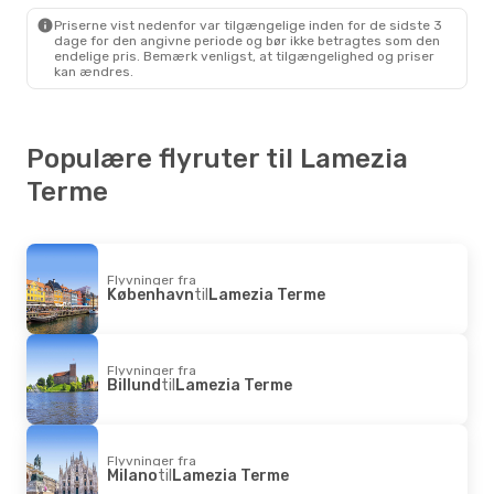
Lamezia Terme
- Billund
Priserne vist nedenfor var tilgængelige inden for de sidste 3
dage for den angivne periode og bør ikke betragtes som den
endelige pris. Bemærk venligst, at tilgængelighed og priser
kan ændres.
Populære flyruter til Lamezia
Terme
Flyvninger fra
København
til
Lamezia Terme
Flyvninger fra
Billund
til
Lamezia Terme
Flyvninger fra
Milano
til
Lamezia Terme