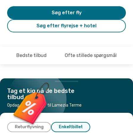
Søg efter fly
Søg efter flyrejse + hotel
Bedste tilbud
Ofte stillede spørgsmål
Tag et kig på de bedste
tilbud
Opdag de billigste fly til Lamezia Terme
Returflyvning
Enkeltbillet