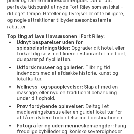
priser og færre menneskemængder. Det er det
perfekte tidspunkt at nyde Fort Riley som en lokal – i
dit eget tempo. Hoteller og flyrejser er ofte billigere,
og nogle attraktioner tilbyder sæsonbestemte
rabatter.
Top ting at lave i lavsæsonen i Fort Riley:
Udnyt besparelser uden for
spidsbelastningstider:
Opgrader dit hotel, eller
forkæl dig selv med finere restauranter med det,
du sparer på flybilletten.
Udforsk museer og gallerier:
Tilbring tid
indendørs med at afdække historie, kunst og
lokal kultur.
Wellness- og spaoplevelser:
Slap af med en
massage, eller nyd en traditionel behandling
under dit ophold.
Prøv fordybende oplevelser:
Deltag i et
madlavningskursus eller en guidet lokal tur for
at få en dybere forbindelse med destinationen.
Fotografering uden menneskemængder:
Fang
fredelige bybilleder og ikoniske seværdigheder