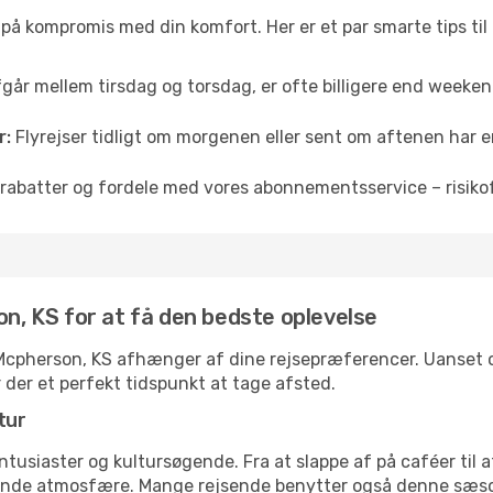
å på kompromis med din komfort. Her er et par smarte tips til
fgår mellem tirsdag og torsdag, er ofte billigere end weekendp
r:
Flyrejser tidligt om morgenen eller sent om aftenen har en
rabatter og fordele med vores abonnementsservice – risikofr
on, KS for at få den bedste oplevelse
il Mcpherson, KS afhænger af dine rejsepræferencer. Uanset om
r der et perfekt tidspunkt at tage afsted.
tur
ntusiaster og kultursøgende. Fra at slappe af på caféer til at
ende atmosfære. Mange rejsende benytter også denne sæson t