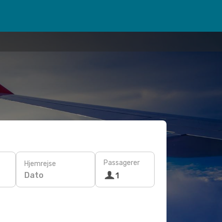
Passagerer
Hjemrejse
Dato
1