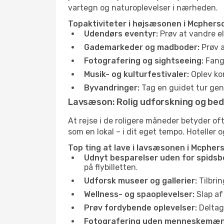
vartegn og naturoplevelser i nærheden.
Topaktiviteter i højsæsonen i Mcpherso
Udendørs eventyr:
Prøv at vandre el
Gademarkeder og madboder:
Prøv a
Fotografering og sightseeing:
Fang 
Musik- og kulturfestivaler:
Oplev kon
Byvandringer:
Tag en guidet tur genn
Lavsæson: Rolig udforskning og bed
At rejse i de roligere måneder betyder o
som en lokal – i dit eget tempo. Hoteller 
Top ting at lave i lavsæsonen i Mcphers
Udnyt besparelser uden for spidsb
på flybilletten.
Udforsk museer og gallerier:
Tilbrin
Wellness- og spaoplevelser:
Slap af
Prøv fordybende oplevelser:
Deltag 
Fotografering uden menneskemæn