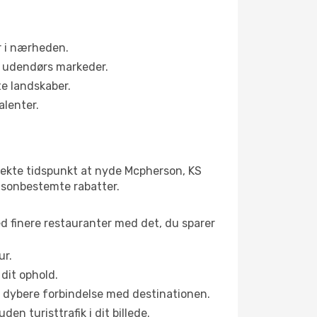
r i nærheden.
s udendørs markeder.
te landskaber.
alenter.
fekte tidspunkt at nyde Mcpherson, KS
 sæsonbestemte rabatter.
ed finere restauranter med det, du sparer
ur.
dit ophold.
en dybere forbindelse med destinationen.
n turisttrafik i dit billede.