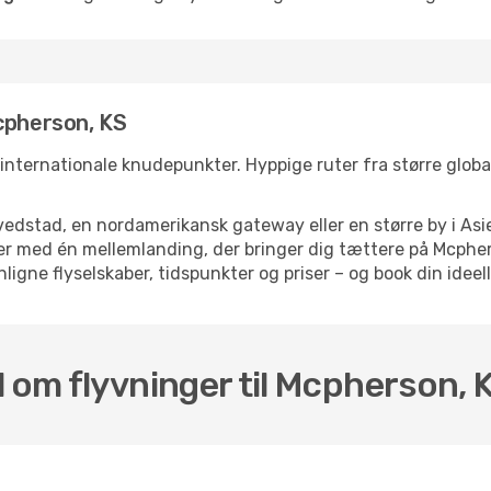
cpherson, KS
 internationale knudepunkter. Hyppige ruter fra større globale
dstad, en nordamerikansk gateway eller en større by i Asie
elser med én mellemlanding, der bringer dig tættere på Mcph
ligne flyselskaber, tidspunkter og priser – og book din ideell
l om flyvninger til Mcpherson, 