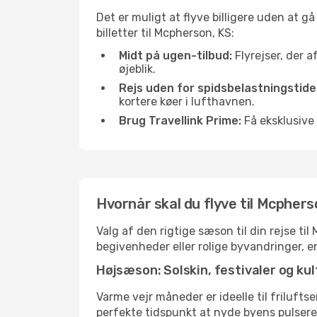
Det er muligt at flyve billigere uden at g
billetter til Mcpherson, KS:
Midt på ugen-tilbud:
Flyrejser, der a
øjeblik.
Rejs uden for spidsbelastningstide
kortere køer i lufthavnen.
Brug Travellink Prime:
Få eksklusive 
Hvornår skal du flyve til Mcphers
Valg af den rigtige sæson til din rejse t
begivenheder eller rolige byvandringer, e
Højsæson: Solskin, festivaler og kul
Varme vejr måneder er ideelle til friluftse
perfekte tidspunkt at nyde byens pulser