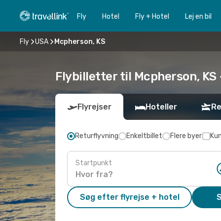
Fly
Hotel
Fly + Hotel
Lej en bil
Fly
USA
Mcpherson, KS
Flybilletter til Mcpherson, KS 
Flyrejser
Hoteller
Re
Returflyvning
Enkeltbillet
Flere byer
Kun
Startpunkt
Søg efter flyrejse + hotel
S