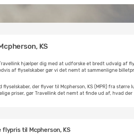
l Mcpherson, KS
Travellink hjælper dig med at udforske et bredt udvalg af f
dvis af flyselskaber gør vi det nemt at sammenligne billetpr
d flyselskaber, der flyver til Mcpherson, KS (MPR) fra størr
ige priser, gør Travellink det nemt at finde ud af, hvad der
 flypris til Mcpherson, KS