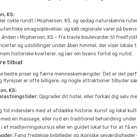
n, KS:
ler cykle rundt i Mcpherson, KS, og opdag naturskønne rute
utentiske smagsoplevelser, og køb regionale varer på byen
ånden i Mcpherson, KS – fra travle boulevarder til fredfyld
certer og udstillinger under åben himmel, der viser lokale t
em historiske kvarterer, og lær om byens fortid og nutid.
re tilbud
fte bedre priser og færre menneskemængder. Det er det per
og flyrejser er ofte billigere, og nogle attraktioner tilbyder
on, KS:
elastningstider:
Opgrader dit hotel, eller forkæl dig selv m
g tid indendørs med at afdække historie, kunst og lokal kult
 med en massage, eller nyd en traditionel behandling under 
i et madlavningskursus eller en guidet lokal tur for at få 
gder:
Fang fredelige bybilleder og ikoniske seværdigheder ude