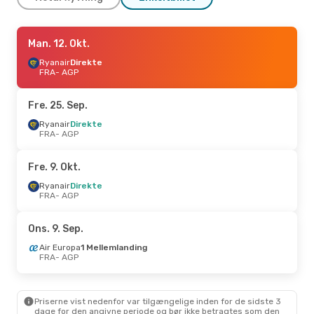
Man. 14. Sep.
Man. 12. Okt.
- Ons. 16. Sep.
Ryanair
Ryanair
Direkte
Direkte
FRA
FRA
- AGP
- AGP
Air Europa
1 Mellemlanding
AGP
- FRA
Fre. 25. Sep.
Ryanair
Direkte
FRA
- AGP
Fre. 9. Okt.
Ryanair
Direkte
FRA
- AGP
Ons. 9. Sep.
Air Europa
1 Mellemlanding
FRA
- AGP
Priserne vist nedenfor var tilgængelige inden for de sidste 3
dage for den angivne periode og bør ikke betragtes som den