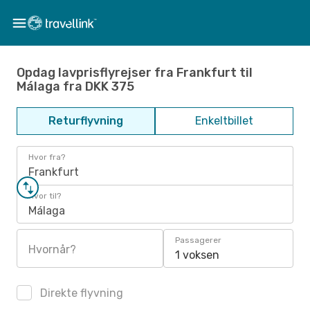
Opdag lavprisflyrejser fra Frankfurt til
Málaga fra DKK 375
Returflyvning
Enkeltbillet
Hvor fra?
Frankfurt
Hvor til?
Málaga
Passagerer
Hvornår?
1 voksen
Direkte flyvning