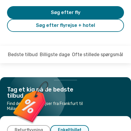
Søg efter fly
Søg efter flyrejse + hotel
Bedste tilbud
Billigste dage
Ofte stillede spørgsmål
Tag et kig på de bedste
tilbud
Find de billigste flyrejser fra Frankfurt til
Málaga
Returflyvning
Enkeltbillet