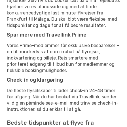
rejsende. Selv hvis du booker tæt på din afrejsedato,
hjælper vores tilbudsside dig med at finde
konkurrencedygtige last minute-flyrejser fra
Frankfurt til Málaga. Du skal blot være fleksibel med
tidspunkter og dage for at få bedre resultater.
Spar mere med Travellink Prime
Vores Prime-medlemmer får eksklusive besparelser –
op til hundredvis af euro i rabat på flyrejser,
indkvartering og billeje. Rejs smartere med
prioriteret adgang til tilbud kun for medlemmer og
fleksible bookingmuligheder.
Check-in og klargøring
De fleste flyselskaber tillader check-in 24-48 timer
før afgang. Når du har booket via Travellink, sender
vi dig en påmindelses-e-mail med trinvise check-in-
instruktioner, så du er klar til at gå.
Bedste tidspunkter at flyve fra