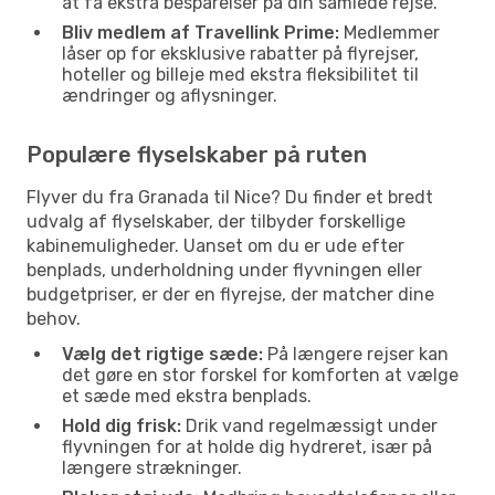
at få ekstra besparelser på din samlede rejse.
Bliv medlem af Travellink Prime:
Medlemmer
låser op for eksklusive rabatter på flyrejser,
hoteller og billeje med ekstra fleksibilitet til
ændringer og aflysninger.
Populære flyselskaber på ruten
Flyver du fra Granada til Nice? Du finder et bredt
udvalg af flyselskaber, der tilbyder forskellige
kabinemuligheder. Uanset om du er ude efter
benplads, underholdning under flyvningen eller
budgetpriser, er der en flyrejse, der matcher dine
behov.
Vælg det rigtige sæde:
På længere rejser kan
det gøre en stor forskel for komforten at vælge
et sæde med ekstra benplads.
Hold dig frisk:
Drik vand regelmæssigt under
flyvningen for at holde dig hydreret, især på
længere strækninger.