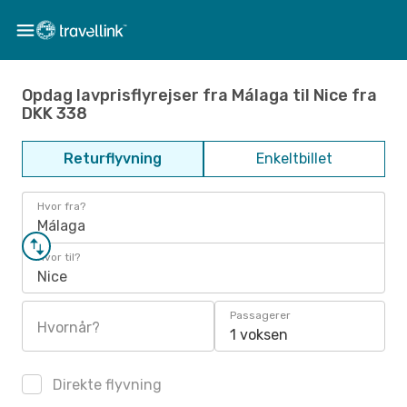
Opdag lavprisflyrejser fra Málaga til Nice fra
DKK 338
Returflyvning
Enkeltbillet
Hvor fra?
Málaga
Hvor til?
Nice
Passagerer
Hvornår?
1 voksen
Direkte flyvning