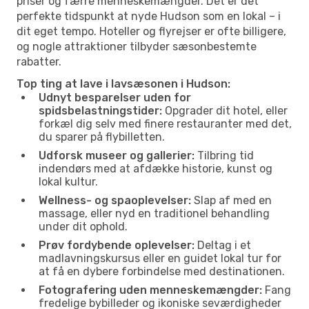
priser og færre menneskemængder. Det er det
perfekte tidspunkt at nyde Hudson som en lokal – i
dit eget tempo. Hoteller og flyrejser er ofte billigere,
og nogle attraktioner tilbyder sæsonbestemte
rabatter.
Top ting at lave i lavsæsonen i Hudson:
Udnyt besparelser uden for
spidsbelastningstider:
Opgrader dit hotel, eller
forkæl dig selv med finere restauranter med det,
du sparer på flybilletten.
Udforsk museer og gallerier:
Tilbring tid
indendørs med at afdække historie, kunst og
lokal kultur.
Wellness- og spaoplevelser:
Slap af med en
massage, eller nyd en traditionel behandling
under dit ophold.
Prøv fordybende oplevelser:
Deltag i et
madlavningskursus eller en guidet lokal tur for
at få en dybere forbindelse med destinationen.
Fotografering uden menneskemængder:
Fang
fredelige bybilleder og ikoniske seværdigheder