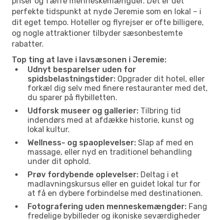
priser og færre menneskemængder. Det er det
perfekte tidspunkt at nyde Jeremie som en lokal – i
dit eget tempo. Hoteller og flyrejser er ofte billigere,
og nogle attraktioner tilbyder sæsonbestemte
rabatter.
Top ting at lave i lavsæsonen i Jeremie:
Udnyt besparelser uden for
spidsbelastningstider:
Opgrader dit hotel, eller
forkæl dig selv med finere restauranter med det,
du sparer på flybilletten.
Udforsk museer og gallerier:
Tilbring tid
indendørs med at afdække historie, kunst og
lokal kultur.
Wellness- og spaoplevelser:
Slap af med en
massage, eller nyd en traditionel behandling
under dit ophold.
Prøv fordybende oplevelser:
Deltag i et
madlavningskursus eller en guidet lokal tur for
at få en dybere forbindelse med destinationen.
Fotografering uden menneskemængder:
Fang
fredelige bybilleder og ikoniske seværdigheder