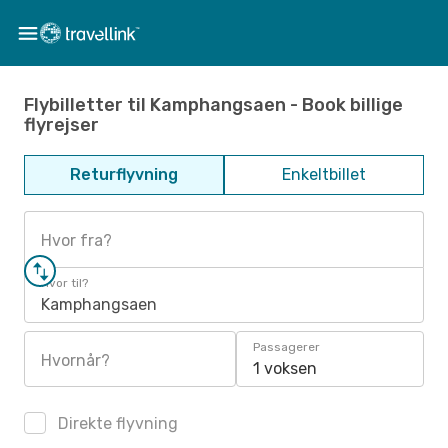
Flybilletter til Kamphangsaen - Book billige
flyrejser
Returflyvning
Enkeltbillet
Hvor fra?
Hvor til?
Kamphangsaen
Passagerer
Hvornår?
1 voksen
Direkte flyvning