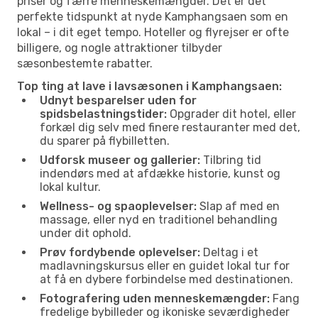
priser og færre menneskemængder. Det er det
perfekte tidspunkt at nyde Kamphangsaen som en
lokal – i dit eget tempo. Hoteller og flyrejser er ofte
billigere, og nogle attraktioner tilbyder
sæsonbestemte rabatter.
Top ting at lave i lavsæsonen i Kamphangsaen:
Udnyt besparelser uden for
spidsbelastningstider:
Opgrader dit hotel, eller
forkæl dig selv med finere restauranter med det,
du sparer på flybilletten.
Udforsk museer og gallerier:
Tilbring tid
indendørs med at afdække historie, kunst og
lokal kultur.
Wellness- og spaoplevelser:
Slap af med en
massage, eller nyd en traditionel behandling
under dit ophold.
Prøv fordybende oplevelser:
Deltag i et
madlavningskursus eller en guidet lokal tur for
at få en dybere forbindelse med destinationen.
Fotografering uden menneskemængder:
Fang
fredelige bybilleder og ikoniske seværdigheder