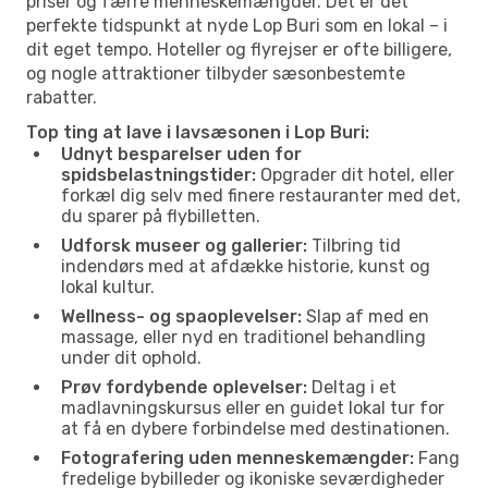
priser og færre menneskemængder. Det er det
perfekte tidspunkt at nyde Lop Buri som en lokal – i
dit eget tempo. Hoteller og flyrejser er ofte billigere,
og nogle attraktioner tilbyder sæsonbestemte
rabatter.
Top ting at lave i lavsæsonen i Lop Buri:
Udnyt besparelser uden for
spidsbelastningstider:
Opgrader dit hotel, eller
forkæl dig selv med finere restauranter med det,
du sparer på flybilletten.
Udforsk museer og gallerier:
Tilbring tid
indendørs med at afdække historie, kunst og
lokal kultur.
Wellness- og spaoplevelser:
Slap af med en
massage, eller nyd en traditionel behandling
under dit ophold.
Prøv fordybende oplevelser:
Deltag i et
madlavningskursus eller en guidet lokal tur for
at få en dybere forbindelse med destinationen.
Fotografering uden menneskemængder:
Fang
fredelige bybilleder og ikoniske seværdigheder