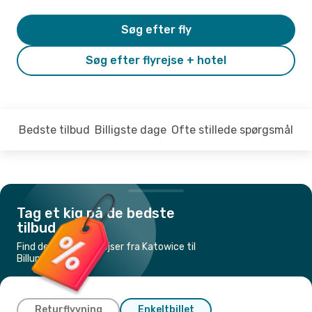
Søg efter fly
Søg efter flyrejse + hotel
Bedste tilbud
Billigste dage
Ofte stillede spørgsmål
Tag et kig på de bedste
tilbud
Find de billigste flyrejser fra Katowice til
Billund
Returflyvning
Enkeltbillet