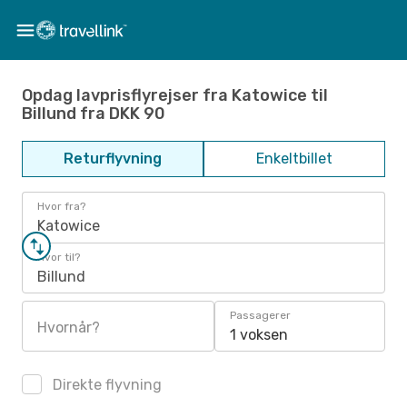
Opdag lavprisflyrejser fra Katowice til
Billund fra DKK 90
Returflyvning
Enkeltbillet
Hvor fra?
Katowice
Hvor til?
Billund
Passagerer
Hvornår?
1 voksen
Direkte flyvning