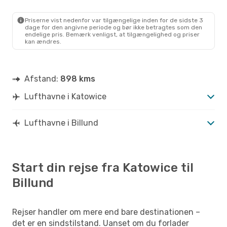
1 Mellemlanding
KTW
- BLL
Wizz Air
Direkte
Priserne vist nedenfor var tilgængelige inden for de sidste 3
BLL
- KTW
dage for den angivne periode og bør ikke betragtes som den
endelige pris. Bemærk venligst, at tilgængelighed og priser
kan ændres.
Afstand:
898 kms
Lufthavne i Katowice
Lufthavne i Billund
Start din rejse fra Katowice til
Billund
Rejser handler om mere end bare destinationen –
det er en sindstilstand. Uanset om du forlader