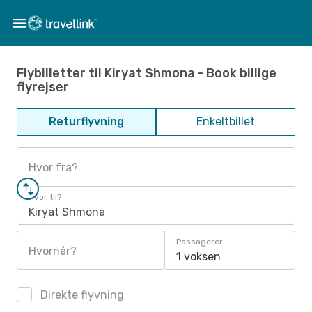
Flybilletter til Kiryat Shmona - Book billige
flyrejser
Returflyvning
Enkeltbillet
Hvor fra?
Hvor til?
Kiryat Shmona
Passagerer
Hvornår?
1 voksen
Direkte flyvning