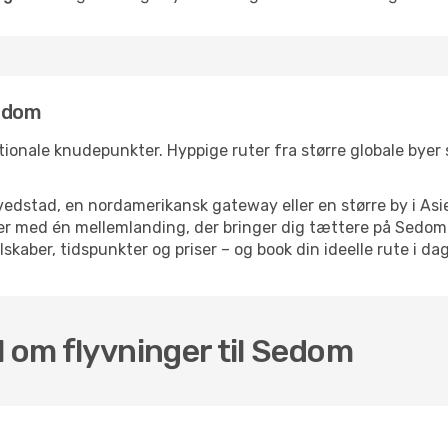
Sedom
tionale knudepunkter. Hyppige ruter fra større globale byer si
dstad, en nordamerikansk gateway eller en større by i Asie
elser med én mellemlanding, der bringer dig tættere på Sedo
skaber, tidspunkter og priser – og book din ideelle rute i dag
l om flyvninger til Sedom