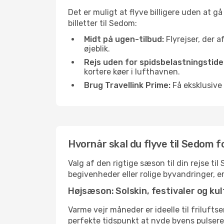
Det er muligt at flyve billigere uden at g
billetter til Sedom:
Midt på ugen-tilbud:
Flyrejser, der a
øjeblik.
Rejs uden for spidsbelastningstide
kortere køer i lufthavnen.
Brug Travellink Prime:
Få eksklusive 
Hvornår skal du flyve til Sedom f
Valg af den rigtige sæson til din rejse t
begivenheder eller rolige byvandringer, e
Højsæson: Solskin, festivaler og kul
Varme vejr måneder er ideelle til friluftse
perfekte tidspunkt at nyde byens pulser