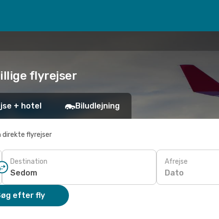
llige flyrejser
jse + hotel
Biludlejning
 direkte flyrejser
Destination
Afrejse
Dato
øg efter fly