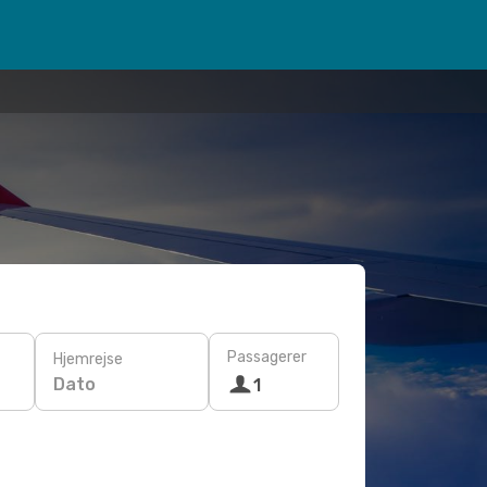
Passagerer
Hjemrejse
Dato
1