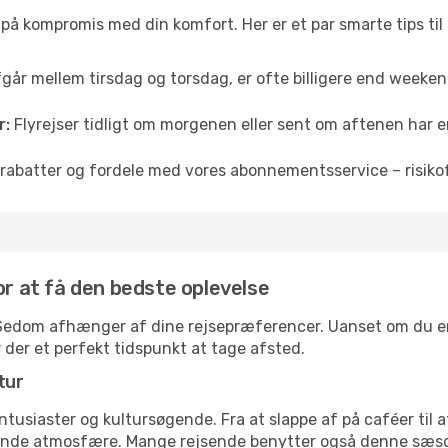
å på kompromis med din komfort. Her er et par smarte tips til
fgår mellem tirsdag og torsdag, er ofte billigere end weekendp
r:
Flyrejser tidligt om morgenen eller sent om aftenen har en
rabatter og fordele med vores abonnementsservice – risikofr
or at få den bedste oplevelse
il Sedom afhænger af dine rejsepræferencer. Uanset om du er p
r der et perfekt tidspunkt at tage afsted.
tur
ntusiaster og kultursøgende. Fra at slappe af på caféer til at
ende atmosfære. Mange rejsende benytter også denne sæson t