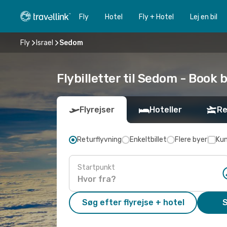
Fly
Hotel
Fly + Hotel
Lej en bil
Fly
Israel
Sedom
Flybilletter til Sedom - Book bi
Flyrejser
Hoteller
Re
Returflyvning
Enkeltbillet
Flere byer
Kun
Startpunkt
Søg efter flyrejse + hotel
S