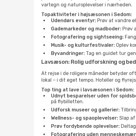
vartegn og naturoplevelser i nærheden.
Topaktiviteter i højsæsonen i Sedom:
Udendørs eventyr:
Prøv at vandre el
Gademarkeder og madboder:
Prøv a
Fotografering og sightseeing:
Fang 
Musik- og kulturfestivaler:
Oplev kon
Byvandringer:
Tag en guidet tur genn
Lavsæson: Rolig udforskning og bed
At rejse i de roligere måneder betyder 
lokal – i dit eget tempo. Hoteller og flyre
Top ting at lave i lavsæsonen i Sedom:
Udnyt besparelser uden for spidsb
på flybilletten.
Udforsk museer og gallerier:
Tilbrin
Wellness- og spaoplevelser:
Slap af
Prøv fordybende oplevelser:
Deltag 
Fotografering uden menneskemæn