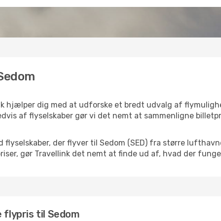
l Sedom
nk hjælper dig med at udforske et bredt udvalg af flymuligh
dvis af flyselskaber gør vi det nemt at sammenligne billetpr
d flyselskaber, der flyver til Sedom (SED) fra større luftha
iser, gør Travellink det nemt at finde ud af, hvad der funger
 flypris til Sedom