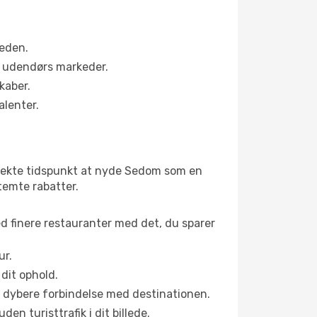
heden.
s udendørs markeder.
kaber.
alenter.
rfekte tidspunkt at nyde Sedom som en
stemte rabatter.
ed finere restauranter med det, du sparer
ur.
dit ophold.
en dybere forbindelse med destinationen.
n turisttrafik i dit billede.