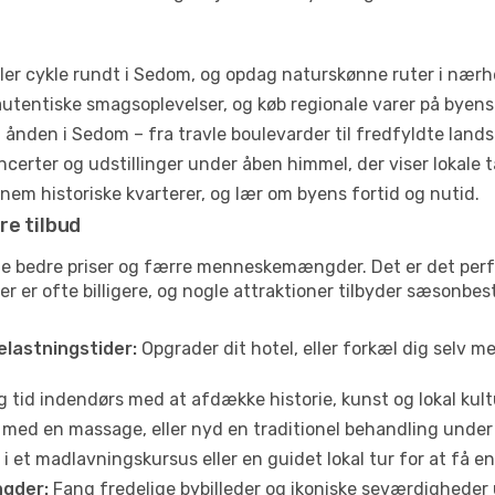
ler cykle rundt i Sedom, og opdag naturskønne ruter i nær
utentiske smagsoplevelser, og køb regionale varer på byen
ånden i Sedom – fra travle boulevarder til fredfyldte lands
certer og udstillinger under åben himmel, der viser lokale t
em historiske kvarterer, og lær om byens fortid og nutid.
re tilbud
ofte bedre priser og færre menneskemængder. Det er det pe
jser er ofte billigere, og nogle attraktioner tilbyder sæsonbe
elastningstider:
Opgrader dit hotel, eller forkæl dig selv m
g tid indendørs med at afdække historie, kunst og lokal kult
 med en massage, eller nyd en traditionel behandling under 
i et madlavningskursus eller en guidet lokal tur for at få 
gder:
Fang fredelige bybilleder og ikoniske seværdigheder ude