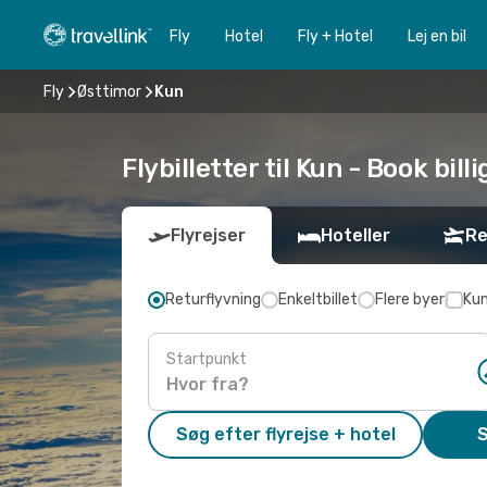
Fly
Hotel
Fly + Hotel
Lej en bil
Fly
Østtimor
Kun
Flybilletter til Kun - Book bill
Flyrejser
Hoteller
Re
Returflyvning
Enkeltbillet
Flere byer
Kun
Startpunkt
Søg efter flyrejse + hotel
S