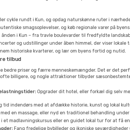
ler cykle rundt i Kun, og opdag naturskønne ruter i nærhed
utentiske smagsoplevelser, og køb regionale varer på byen
ånden i Kun – fra travle boulevarder til fredfyldte landskab
certer og udstillinger under åben himmel, der viser lokale t
em historiske kvarterer, og lær om byens fortid og nutid.
re tilbud
fte bedre priser og færre menneskemængder. Det er det perf
r ofte billigere, og nogle attraktioner tilbyder sæsonbestemt
elastningstider:
Opgrader dit hotel, eller forkæl dig selv m
g tid indendørs med at afdække historie, kunst og lokal kult
 med en massage, eller nyd en traditionel behandling under 
i et madlavningskursus eller en guidet lokal tur for at få 
gder:
Fang fredelige bybilleder og ikoniske seværdigheder ude