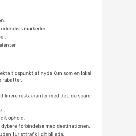
en.
s udendørs markeder.
er.
alenter.
ekte tidspunkt at nyde Kun som en lokal
e rabatter.
ed finere restauranter med det, du sparer
ur.
dit ophold.
en dybere forbindelse med destinationen.
n turisttrafik i dit billede.