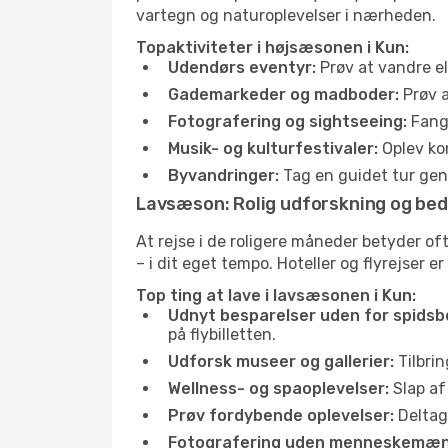
vartegn og naturoplevelser i nærheden.
Topaktiviteter i højsæsonen i Kun:
Udendørs eventyr:
Prøv at vandre el
Gademarkeder og madboder:
Prøv a
Fotografering og sightseeing:
Fang 
Musik- og kulturfestivaler:
Oplev kon
Byvandringer:
Tag en guidet tur genn
Lavsæson: Rolig udforskning og bed
At rejse i de roligere måneder betyder o
– i dit eget tempo. Hoteller og flyrejser e
Top ting at lave i lavsæsonen i Kun:
Udnyt besparelser uden for spidsb
på flybilletten.
Udforsk museer og gallerier:
Tilbrin
Wellness- og spaoplevelser:
Slap af
Prøv fordybende oplevelser:
Deltag 
Fotografering uden menneskemæn