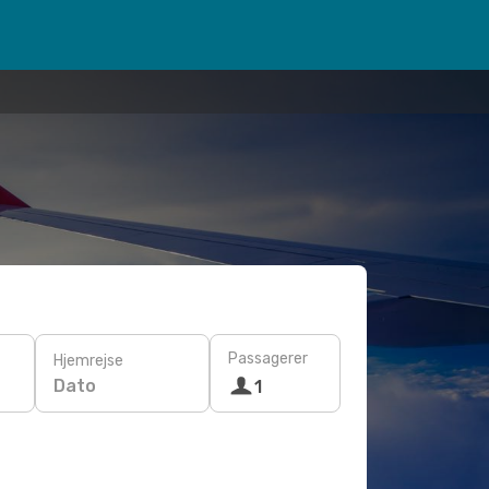
Passagerer
Hjemrejse
Dato
1