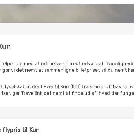
 Kun
hjælper dig med at udforske et bredt udvalg af flymulighede
 gør vi det nemt at sammenligne billetpriser, så du nemt ka
 flyselskaber, der flyver til Kun (KCI) fra større lufthavne
iser, gør Travellink det nemt at finde ud af, hvad der funger
flypris til Kun