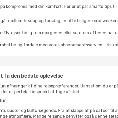
å på kompromis med din komfort. Her er et par smarte tips til
fgår mellem tirsdag og torsdag, er ofte billigere end weekendp
r:
Flyrejser tidligt om morgenen eller sent om aftenen har en
rabatter og fordele med vores abonnementsservice – risikofr
 at få den bedste oplevelse
l Kun afhænger af dine rejsepræferencer. Uanset om du er på 
r der et perfekt tidspunkt at tage afsted.
tur
ntusiaster og kultursøgende. Fra at slappe af på caféer til at
ende atmosfære. Mange rejsende benytter også denne sæson t