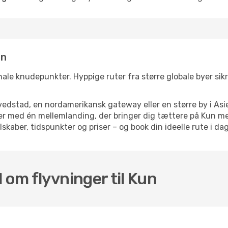
un
onale knudepunkter. Hyppige ruter fra større globale byer sikr
dstad, en nordamerikansk gateway eller en større by i Asie
lser med én mellemlanding, der bringer dig tættere på Kun m
skaber, tidspunkter og priser – og book din ideelle rute i dag
 om flyvninger til Kun