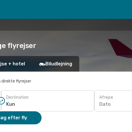
ige flyrejser
jse + hotel
Biludlejning
 direkte flyrejser
Destination
Afrejse
Dato
øg efter fly