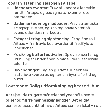
Topaktiviteter i højsæsonen i Aitape:
Udendørs eventyr:
Prøv at vandre eller cykle
rundt i Aitape, og opdag naturskønne ruter i
nærheden.
Gademarkeder og madboder:
Prøv autentiske
smagsoplevelser, og køb regionale varer på
byens udendørs markeder.
Fotografering og sightseeing:
Fang ånden i
Aitape – fra travle boulevarder til fredfyldte
landskaber.
Musik- og kulturfestivaler:
Oplev koncerter og
udstillinger under åben himmel, der viser lokale
talenter.
Byvandringer:
Tag en guidet tur gennem
historiske kvarterer, og lær om byens fortid og
nutid.
Lavsæson: Rolig udforskning og bedre tilbud
At rejse i de roligere måneder betyder ofte bedre
priser og færre menneskemængder. Det er det
perfekte tidspunkt at nyde Aitape som en lokal – i dit