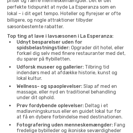
priser og færre menneskemængder. Det er det
perfekte tidspunkt at nyde La Esperanza som en
lokal – i dit eget tempo. Hoteller og flyrejser er ofte
billigere, og nogle attraktioner tilbyder
sæsonbestemte rabatter.
Top ting at lave i lavsæsonen i La Esperanza:
Udnyt besparelser uden for
spidsbelastningstider:
Opgrader dit hotel, eller
forkæl dig selv med finere restauranter med det,
du sparer på flybilletten.
Udforsk museer og gallerier:
Tilbring tid
indendørs med at afdække historie, kunst og
lokal kultur.
Wellness- og spaoplevelser:
Slap af med en
massage, eller nyd en traditionel behandling
under dit ophold.
Prøv fordybende oplevelser:
Deltag i et
madlavningskursus eller en guidet lokal tur for
at få en dybere forbindelse med destinationen.
Fotografering uden menneskemængder:
Fang
fredelige bybilleder og ikoniske seværdigheder