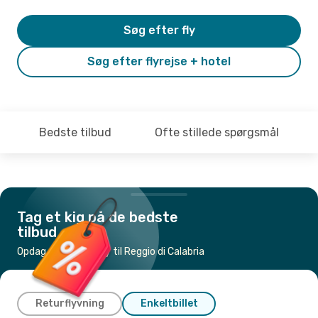
Søg efter fly
Søg efter flyrejse + hotel
Bedste tilbud
Ofte stillede spørgsmål
Tag et kig på de bedste
tilbud
Opdag de billigste fly til Reggio di Calabria
Returflyvning
Enkeltbillet