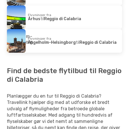
Flyvninger fra
Århus
til
Reggio di Calabria
Flyvninger fra
Ängelholm-Helsingborg
til
Reggio di Calabria
Find de bedste flytilbud til Reggio
di Calabria
Planlægger du en tur til Reggio di Calabria?
Travellink hjælper dig med at udforske et bredt
udvalg af flymuligheder fra betroede globale
luftfartsselskaber. Med adgang til hundredvis af
flyselskaber gør vi det nemt at sammenligne
billetpriser, så du nemt kan finde den rejse, der giver