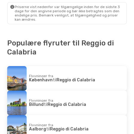
Reggio Di Calabria
- København
Priserne vist nedenfor var tilgængelige inden for de sidste 3
dage for den angivne periode og bør ikke betragtes som den
endelige pris. Bemærk venligst, at tilgængelighed og priser
kan ændres.
Populære flyruter til Reggio di
Calabria
Flyvninger fra
København
til
Reggio di Calabria
Flyvninger fra
Billund
til
Reggio di Calabria
Flyvninger fra
Aalborg
til
Reggio di Calabria