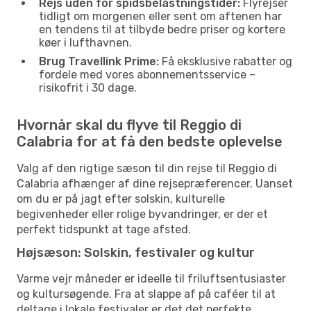
Rejs uden for spidsbelastningstider:
Flyrejser
tidligt om morgenen eller sent om aftenen har
en tendens til at tilbyde bedre priser og kortere
køer i lufthavnen.
Brug Travellink Prime:
Få eksklusive rabatter og
fordele med vores abonnementsservice –
risikofrit i 30 dage.
Hvornår skal du flyve til Reggio di
Calabria for at få den bedste oplevelse
Valg af den rigtige sæson til din rejse til Reggio di
Calabria afhænger af dine rejsepræferencer. Uanset
om du er på jagt efter solskin, kulturelle
begivenheder eller rolige byvandringer, er der et
perfekt tidspunkt at tage afsted.
Højsæson: Solskin, festivaler og kultur
Varme vejr måneder er ideelle til friluftsentusiaster
og kultursøgende. Fra at slappe af på caféer til at
deltage i lokale festivaler er det det perfekte