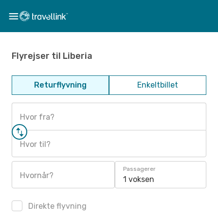
Flyrejser til Liberia
Returflyvning
Enkeltbillet
Hvor fra?
Hvor til?
Passagerer
Hvornår?
1 voksen
Direkte flyvning