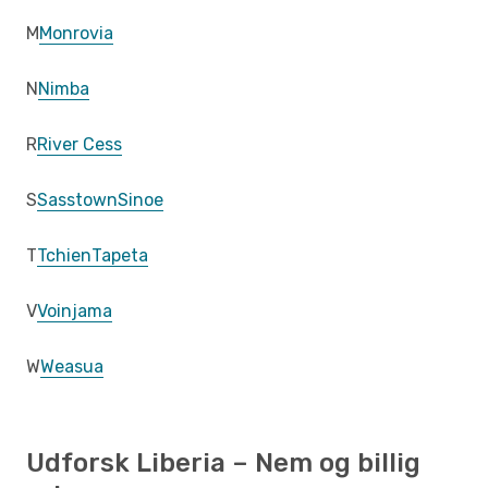
M
Monrovia
N
Nimba
R
River Cess
S
Sasstown
Sinoe
T
Tchien
Tapeta
V
Voinjama
W
Weasua
Udforsk Liberia – Nem og billig