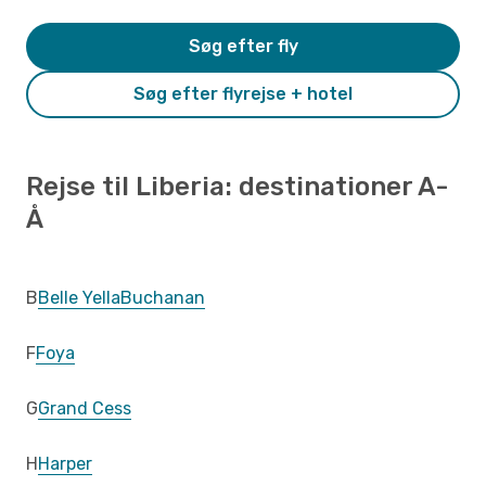
Søg efter fly
Søg efter flyrejse + hotel
Rejse til Liberia: destinationer A-
Å
B
Belle Yella
Buchanan
F
Foya
G
Grand Cess
H
Harper