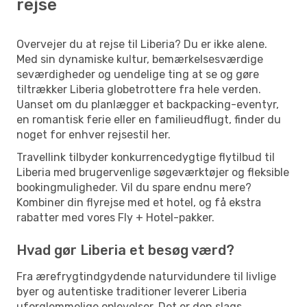
rejse
Overvejer du at rejse til Liberia? Du er ikke alene.
Med sin dynamiske kultur, bemærkelsesværdige
seværdigheder og uendelige ting at se og gøre
tiltrækker Liberia globetrottere fra hele verden.
Uanset om du planlægger et backpacking-eventyr,
en romantisk ferie eller en familieudflugt, finder du
noget for enhver rejsestil her.
Travellink tilbyder konkurrencedygtige flytilbud til
Liberia med brugervenlige søgeværktøjer og fleksible
bookingmuligheder. Vil du spare endnu mere?
Kombiner din flyrejse med et hotel, og få ekstra
rabatter med vores Fly + Hotel-pakker.
Hvad gør Liberia et besøg værd?
Fra ærefrygtindgydende naturvidundere til livlige
byer og autentiske traditioner leverer Liberia
uforglemmelige oplevelser. Det er den slags