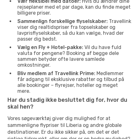
Vær fleksibel med datoer:
Hvis du ændrer dine
rejseplaner med et par dage, kan du finde meget
billigere priser.
Sammenlign forskellige flyselskaber:
Travellink
viser dig realtidspriser fra topselskaber og
lavprisflyselskaber, så du kan vælge, hvad der
passer dig bedst.
Vælg en Fly + Hotel-pakke:
Vil du have fuld
valuta for pengene? Booking af begge dele
sammen betyder ofte lavere samlede
omkostninger.
Bliv medlem af Travellink Prime:
Medlemmer
får adgang til eksklusive rabatter og tilbud på
alle bookinger – flyrejser, hoteller og meget
mere.
Har du stadig ikke besluttet dig for, hvor du
skal hen?
Vores søgeværktøj giver dig mulighed for at
sammenligne flypriser til Liberia og andre globale
destinationer. Er du ikke sikker på, om det er det
rigtige tidspunkt, eller om der er en bedre mulighed?