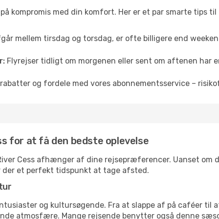
å på kompromis med din komfort. Her er et par smarte tips til
fgår mellem tirsdag og torsdag, er ofte billigere end weekendp
r:
Flyrejser tidligt om morgenen eller sent om aftenen har en
rabatter og fordele med vores abonnementsservice – risikofr
ess for at få den bedste oplevelse
l River Cess afhænger af dine rejsepræferencer. Uanset om du 
r der et perfekt tidspunkt at tage afsted.
tur
ntusiaster og kultursøgende. Fra at slappe af på caféer til at
ende atmosfære. Mange rejsende benytter også denne sæson t