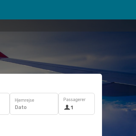
Passagerer
Hjemrejse
Dato
1