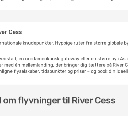
iver Cess
ernationale knudepunkter. Hyppige ruter fra større globale bye
dstad, en nordamerikansk gateway eller en større by i Asie
lser med én mellemlanding, der bringer dig tættere på Rive
ligne flyselskaber, tidspunkter og priser – og book din ideell
 om flyvninger til River Cess