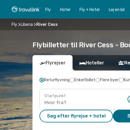
Fly
Hotel
Fly + Hotel
Lej en bil
Fly
Liberia
River Cess
Flybilletter til River Cess - Bo
Flyrejser
Hoteller
Re
Returflyvning
Enkeltbillet
Flere byer
Kun
Startpunkt
Søg efter flyrejse + hotel
S