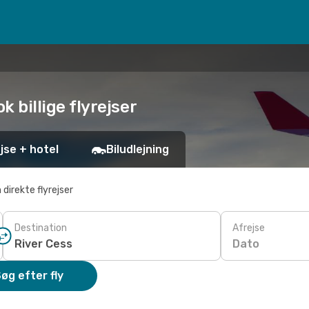
ok billige flyrejser
jse + hotel
Biludlejning
 direkte flyrejser
Destination
Afrejse
Dato
øg efter fly