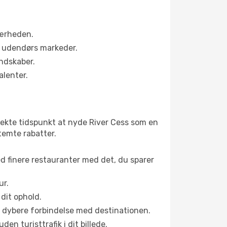
nærheden.
s udendørs markeder.
andskaber.
alenter.
fekte tidspunkt at nyde River Cess som en
stemte rabatter.
ed finere restauranter med det, du sparer
ur.
dit ophold.
en dybere forbindelse med destinationen.
n turisttrafik i dit billede.