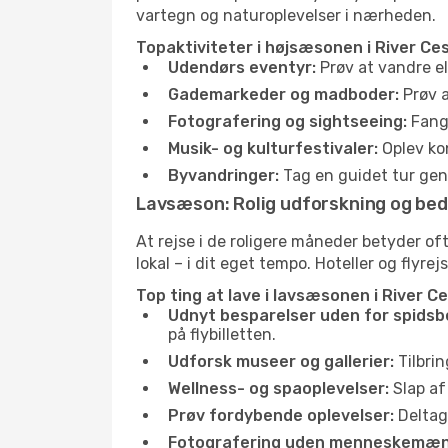
vartegn og naturoplevelser i nærheden.
Topaktiviteter i højsæsonen i River Ces
Udendørs eventyr:
Prøv at vandre el
Gademarkeder og madboder:
Prøv a
Fotografering og sightseeing:
Fang 
Musik- og kulturfestivaler:
Oplev kon
Byvandringer:
Tag en guidet tur genn
Lavsæson: Rolig udforskning og bed
At rejse i de roligere måneder betyder o
lokal – i dit eget tempo. Hoteller og flyre
Top ting at lave i lavsæsonen i River Ce
Udnyt besparelser uden for spidsb
på flybilletten.
Udforsk museer og gallerier:
Tilbrin
Wellness- og spaoplevelser:
Slap af
Prøv fordybende oplevelser:
Deltag 
Fotografering uden menneskemæn