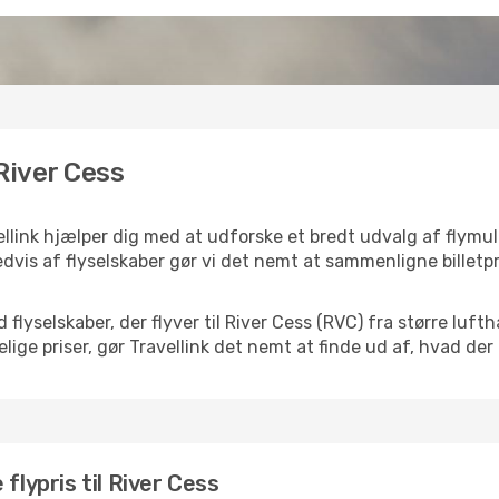
 River Cess
ellink hjælper dig med at udforske et bredt udvalg af flymu
dvis af flyselskaber gør vi det nemt at sammenligne billetpr
 flyselskaber, der flyver til River Cess (RVC) fra større lu
ige priser, gør Travellink det nemt at finde ud af, hvad der
flypris til River Cess