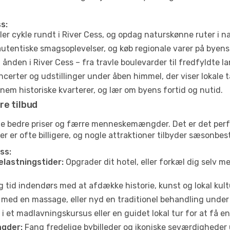
s:
ler cykle rundt i River Cess, og opdag naturskønne ruter i 
utentiske smagsoplevelser, og køb regionale varer på byen
ånden i River Cess – fra travle boulevarder til fredfyldte l
certer og udstillinger under åben himmel, der viser lokale t
em historiske kvarterer, og lær om byens fortid og nutid.
re tilbud
fte bedre priser og færre menneskemængder. Det er det per
jser er ofte billigere, og nogle attraktioner tilbyder sæsonbe
ss:
elastningstider:
Opgrader dit hotel, eller forkæl dig selv m
g tid indendørs med at afdække historie, kunst og lokal kult
 med en massage, eller nyd en traditionel behandling under 
i et madlavningskursus eller en guidet lokal tur for at få 
gder:
Fang fredelige bybilleder og ikoniske seværdigheder ude