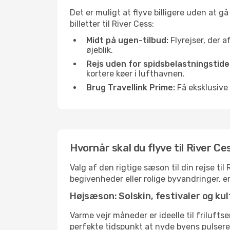
Det er muligt at flyve billigere uden at g
billetter til River Cess:
Midt på ugen-tilbud:
Flyrejser, der a
øjeblik.
Rejs uden for spidsbelastningstide
kortere køer i lufthavnen.
Brug Travellink Prime:
Få eksklusive 
Hvornår skal du flyve til River C
Valg af den rigtige sæson til din rejse ti
begivenheder eller rolige byvandringer, e
Højsæson: Solskin, festivaler og kul
Varme vejr måneder er ideelle til friluftse
perfekte tidspunkt at nyde byens pulser