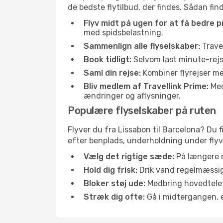
de bedste flytilbud, der findes. Sådan fin
Flyv midt på ugen for at få bedre pr
med spidsbelastning.
Sammenlign alle flyselskaber:
Travel
Book tidligt:
Selvom last minute-rejse
Saml din rejse:
Kombiner flyrejser med
Bliv medlem af Travellink Prime:
Medl
ændringer og aflysninger.
Populære flyselskaber på ruten
Flyver du fra Lissabon til Barcelona? Du 
efter benplads, underholdning under flyvn
Vælg det rigtige sæde:
På længere r
Hold dig frisk:
Drik vand regelmæssigt
Bloker støj ude:
Medbring hovedtelefo
Stræk dig ofte:
Gå i midtergangen, el