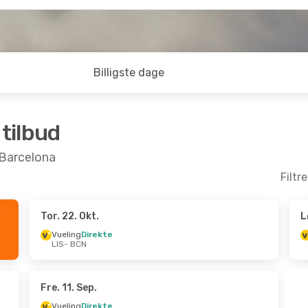
Billigste dage
 tilbud
l Barcelona
Filtr
Tor. 22. Okt.
L
p.
- Man. 14. Sep.
Vueling
Direkte
LIS
- BCN
rekte
gal
Direkte
Fre. 11. Sep.
Vueling
Direkte