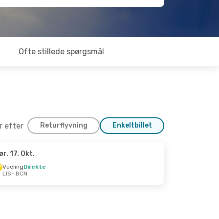
Ofte stillede spørgsmål
er efter
Returflyvning
Enkeltbillet
ør. 17. Okt.
Vueling
Direkte
LIS
- BCN