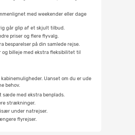
sammenlignet med weekender eller dage
g går glip af et skjult tilbud.
e priser og flere flyvalg.
tra besparelser på din samlede rejse.
g billeje med ekstra fleksibilitet til
ige kabinemuligheder. Uanset om du er ude
ne behov.
et sæde med ekstra benplads.
ere strækninger.
 især under natrejser.
ængere flyrejser.