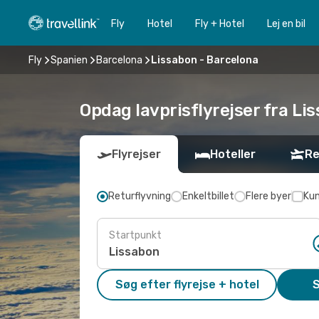
Fly
Hotel
Fly + Hotel
Lej en bil
Fly
Spanien
Barcelona
Lissabon - Barcelona
Opdag lavprisflyrejser fra Li
Flyrejser
Hoteller
Re
Returflyvning
Enkeltbillet
Flere byer
Kun
Startpunkt
Søg efter flyrejse + hotel
S