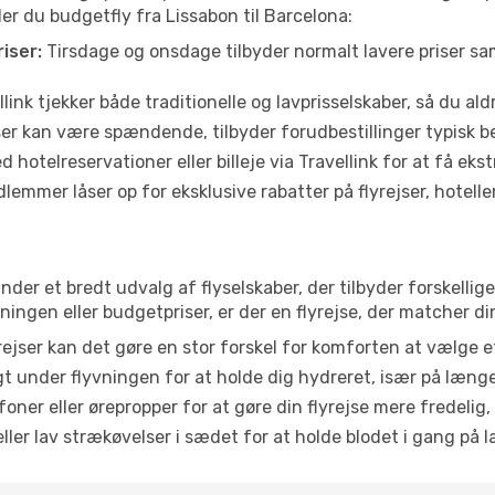
der du budgetfly fra Lissabon til Barcelona:
iser:
Tirsdage og onsdage tilbyder normalt lavere priser 
link tjekker både traditionelle og lavprisselskaber, så du aldri
r kan være spændende, tilbyder forudbestillinger typisk bedr
 hotelreservationer eller billeje via Travellink for at få eks
emmer låser op for eksklusive rabatter på flyrejser, hoteller o
finder et bredt udvalg af flyselskaber, der tilbyder forskell
ingen eller budgetpriser, er der en flyrejse, der matcher di
ejser kan det gøre en stor forskel for komforten at vælge 
 under flyvningen for at holde dig hydreret, især på læng
ner eller ørepropper for at gøre din flyrejse mere fredelig,
ler lav strækøvelser i sædet for at holde blodet i gang på l