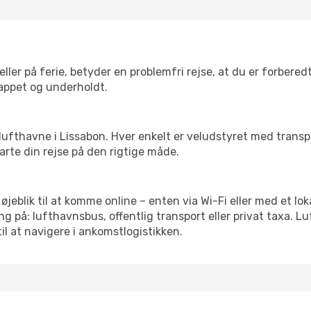
ler på ferie, betyder en problemfri rejse, at du er forbered
slappet og underholdt.
rre lufthavne i Lissabon. Hver enkelt er veludstyret med trans
tarte din rejse på den rigtige måde.
 øjeblik til at komme online – enten via Wi-Fi eller med et lo
g på: lufthavnsbus, offentlig transport eller privat taxa. 
il at navigere i ankomstlogistikken.