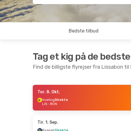
Bedste tilbud
Tag et kig på de bedste
Find de billigste flyrejser fra Lissabon ti
Tor. 8. Okt.
Fre. 23. Okt.
- Søn. 25. Okt.
Tor. 10. Se
Vueling
Direkte
LIS
- BCN
Vueling
Direkte
Vueling
Di
LIS
- BCN
LIS
- BCN
Vueling
Direkte
TAP Portu
BCN
- LIS
BCN
- LIS
Tir. 1. Sep.
Ryanair
Direkte