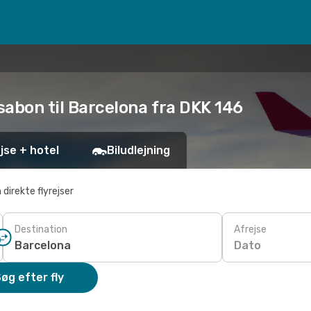
ssabon til Barcelona fra DKK 146
jse + hotel
Biludlejning
 direkte flyrejser
Destination
Afrejse
Dato
øg efter fly