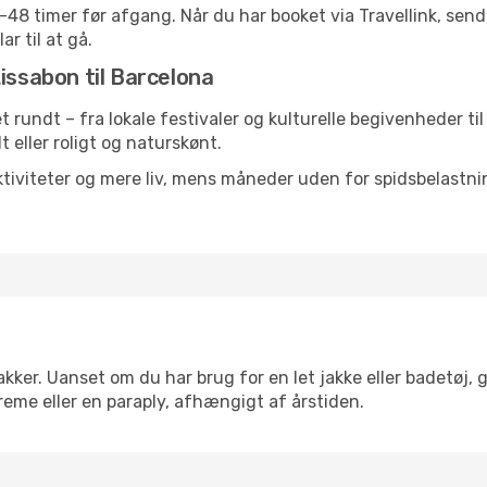
24-48 timer før afgang. Når du har booket via Travellink, se
ar til at gå.
issabon til Barcelona
et rundt – fra lokale festivaler og kulturelle begivenheder ti
lt eller roligt og naturskønt.
tiviteter og mere liv, mens måneder uden for spidsbelastnin
kker. Uanset om du har brug for en let jakke eller badetøj, 
reme eller en paraply, afhængigt af årstiden.