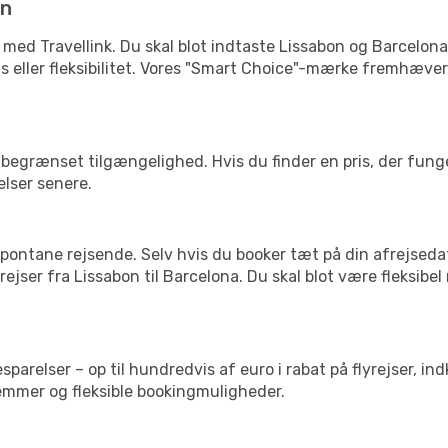
in
 med Travellink. Du skal blot indtaste Lissabon og Barcelona,
pris eller fleksibilitet. Vores "Smart Choice"-mærke fremhæve
begrænset tilgængelighed. Hvis du finder en pris, der funger
elser senere.
pontane rejsende. Selv hvis du booker tæt på din afrejseda
ejser fra Lissabon til Barcelona. Du skal blot være fleksibe
arelser – op til hundredvis af euro i rabat på flyrejser, ind
lemmer og fleksible bookingmuligheder.