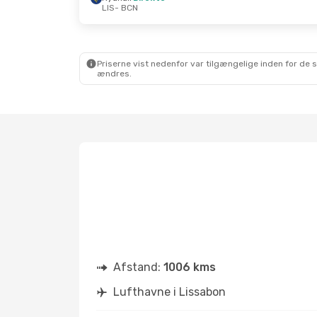
LIS
- BCN
Priserne vist nedenfor var tilgængelige inden for de 
ændres.
Afstand:
1006 kms
Lufthavne i Lissabon