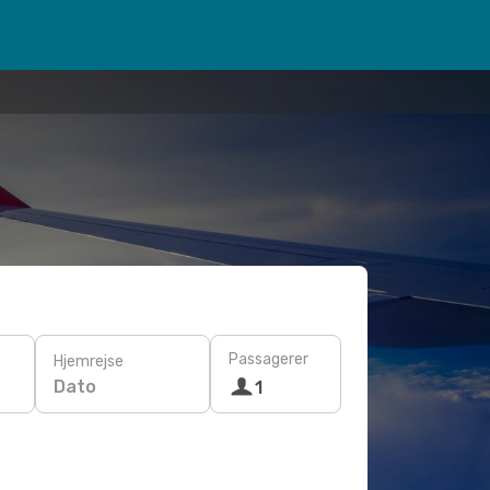
Passagerer
Hjemrejse
Dato
1